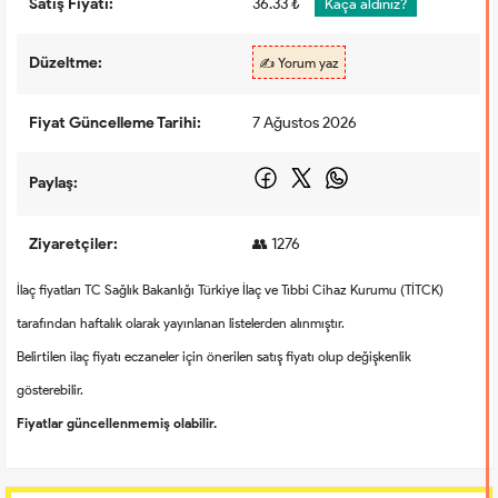
Satış Fiyatı:
36.33 ₺
Kaça aldınız?
Düzeltme:
✍️ Yorum yaz
Fiyat Güncelleme Tarihi:
7 Ağustos 2026
Paylaş:
Ziyaretçiler:
👥 1276
İlaç fiyatları TC Sağlık Bakanlığı Türkiye İlaç ve Tıbbi Cihaz Kurumu (TİTCK)
tarafından haftalık olarak yayınlanan listelerden alınmıştır.
Belirtilen ilaç fiyatı eczaneler için önerilen satış fiyatı olup değişkenlik
gösterebilir.
Fiyatlar güncellenmemiş olabilir.