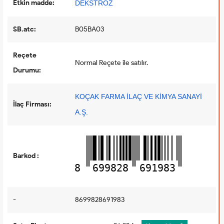
Etkin madde:
DEKSTROZ
SB.atc:
B05BA03
Reçete
Normal Reçete ile satılır.
Durumu:
KOÇAK FARMA İLAÇ VE KİMYA SANAYİ
İlaç Firması:
A.Ş.
Barkod :
8
699828
691983
-
8699828691983