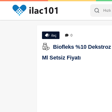
ilaç
0
Biofleks %10 Dekstroz 
Ml Setsiz Fiyatı