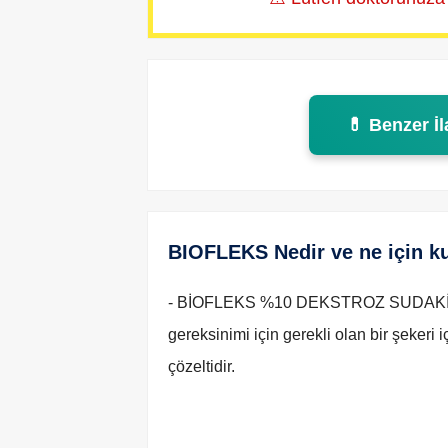
💊 Benzer İl
BIOFLEKS Nedir ve ne için kul
- BİOFLEKS %10 DEKSTROZ SUDAKİ SO
gereksinimi için gerekli olan bir şekeri i
çözeltidir.