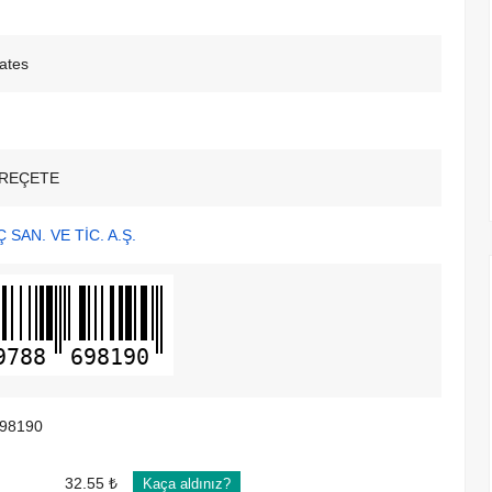
ates
REÇETE
 SAN. VE TİC. A.Ş.
9788
698190
98190
32.55 ₺
Kaça aldınız?