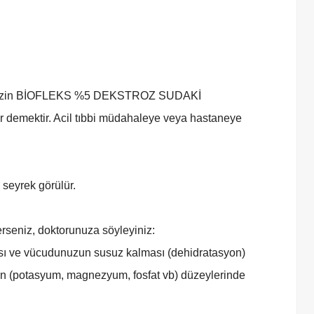
e, sizin BİOFLEKS %5 DEKSTROZ SUDAKİ
 demektir. Acil tıbbi müdahaleye veya hastaneye
 seyrek görülür.
erseniz, doktorunuza söyleyiniz:
ası ve vücudunuzun susuz kalması (dehidratasyon)
rin (potasyum, magnezyum, fosfat vb) düzeylerinde