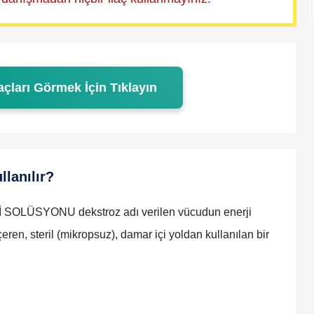
açları Görmek İçin Tıklayın
lanılır?
LÜSYONU dekstroz adı verilen vücudun enerji
çeren, steril (mikropsuz), damar içi yoldan kullanılan bir