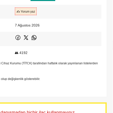
✍️ Yorum yaz
7 Ağustos 2026
👥 4192
bbi Cihaz Kurumu (TİTCK) tarafından haftalık olarak yayınlanan listelerden
tı olup değişkenlik gösterebilir.
 danışmadan hiçbir ilaç kullanmayınız.