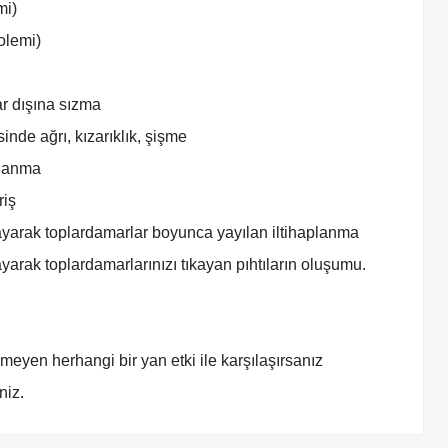
mi)
olemi)
r dışına sızma
nde ağrı, kızarıklık, şişme
planma
riş
yarak toplardamarlar boyunca yayılan iltihaplanma
arak toplardamarlarınızı tıkayan pıhtıların oluşumu.
eyen herhangi bir yan etki ile karşılaşırsanız
niz.