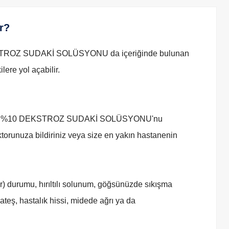
r?
STROZ SUDAKİ SOLÜSYONU da içeriğinde bulunan
lere yol açabilir.
FLEKS %10 DEKSTROZ SUDAKİ SOLÜSYONU'nu
runuza bildiriniz veya size en yakın hastanenin
er) durumu, hırıltılı solunum, göğsünüzde sıkışma
teş, hastalık hissi, midede ağrı ya da