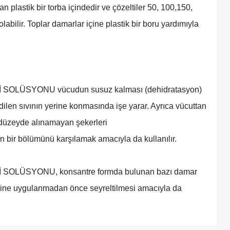
olan plastik bir torba içindedir ve çözeltiler 50, 100,150,
abilir. Toplar damarlar içine plastik bir boru yardımıyla
OLÜSYONU vücudun susuz kalması (dehidratasyon)
len sıvının yerine konmasında işe yarar. Ayrıca vücuttan
 düzeyde alınamayan şekerleri
ın bir bölümünü karşılamak amacıyla da kullanılır.
OLÜSYONU, konsantre formda bulunan bazı damar
içine uygulanmadan önce seyreltilmesi amacıyla da