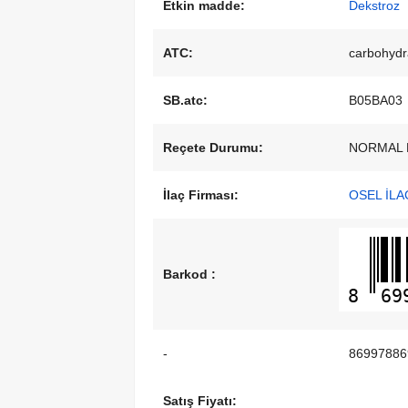
Etkin madde:
Dekstroz
ATC:
carbohydr
SB.atc:
B05BA03
Reçete Durumu:
NORMAL 
İlaç Firması:
OSEL İLAÇ
Barkod :
8
69
-
86997886
Satış Fiyatı: