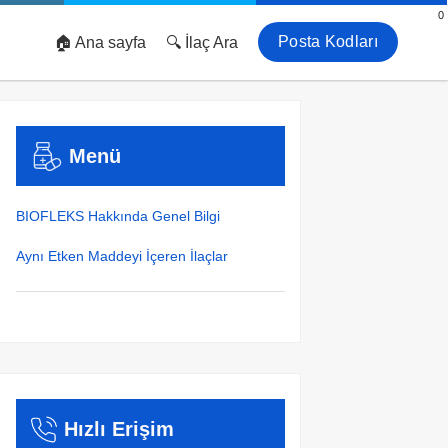
0
Posta Kodları
🏠 Ana sayfa
🔍 İlaç Ara
Menü
BIOFLEKS Hakkında Genel Bilgi
Aynı Etken Maddeyi İçeren İlaçlar
Hızlı Erişim