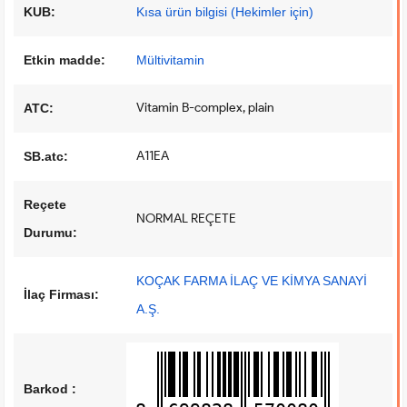
KUB:
Kısa ürün bilgisi (Hekimler için)
Etkin madde:
Mültivitamin
Vitamin B-complex, plain
ATC:
A11EA
SB.atc:
Reçete
NORMAL REÇETE
Durumu:
KOÇAK FARMA İLAÇ VE KİMYA SANAYİ
İlaç Firması:
A.Ş.
Barkod :