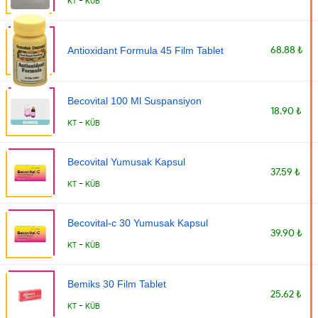
-
KT
KÜB
68.88 ₺
Antioxidant Formula 45 Film Tablet
Becovital 100 Ml Suspansiyon
18.90 ₺
-
KT
KÜB
Becovital Yumusak Kapsul
37.59 ₺
-
KT
KÜB
Becovital-c 30 Yumusak Kapsul
39.90 ₺
-
KT
KÜB
Bemiks 30 Film Tablet
25.62 ₺
-
KT
KÜB