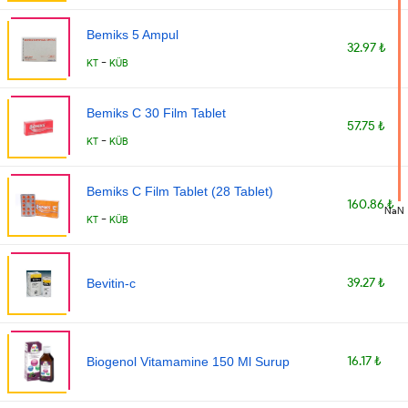
Bemiks 5 Ampul
32.97 ₺
-
KT
KÜB
Bemiks C 30 Film Tablet
57.75 ₺
-
KT
KÜB
Bemiks C Film Tablet (28 Tablet)
160.86 ₺
NaN
-
KT
KÜB
39.27 ₺
Bevitin-c
16.17 ₺
Biogenol Vitamamine 150 Ml Surup