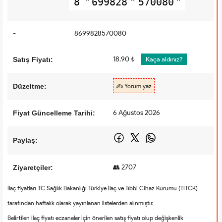
8
699828
570080
-
8699828570080
18.90 ₺
Satış Fiyatı:
Kaça aldınız?
Düzeltme:
✍️ Yorum yaz
6 Ağustos 2026
Fiyat Güncelleme Tarihi:
Paylaş:
👥 2707
Ziyaretçiler:
İlaç fiyatları TC Sağlık Bakanlığı Türkiye İlaç ve Tıbbi Cihaz Kurumu (TİTCK)
tarafından haftalık olarak yayınlanan listelerden alınmıştır.
Belirtilen ilaç fiyatı eczaneler için önerilen satış fiyatı olup değişkenlik