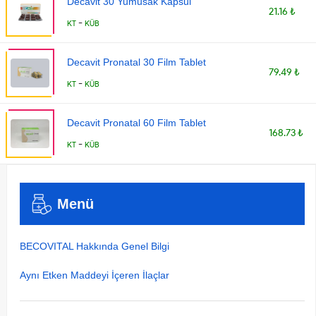
Decavit 30 Yumusak Kapsul
21.16 ₺
-
KT
KÜB
Decavit Pronatal 30 Film Tablet
79.49 ₺
-
KT
KÜB
Decavit Pronatal 60 Film Tablet
168.73 ₺
-
KT
KÜB
Menü
BECOVITAL Hakkında Genel Bilgi
Aynı Etken Maddeyi İçeren İlaçlar