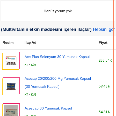
Henüz yorum yok.
(Mültivitamin etkin maddesini içeren ilaçlar)
Hepsini gör
Resim
İlaç Adı
Fiyat
Ace Plus Selenyum 30 Yumusak Kapsul
288.54 ₺
-
KT
KÜB
Acecap 20/200/200 Mg Yumusak Kapsul
59.43 ₺
(30 Yumusak Kapsul)
-
KT
KÜB
Acescap 30 Yumusak Kapsul
54.81 ₺