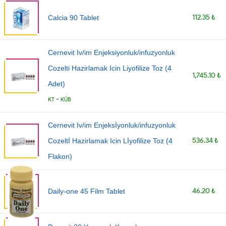
112.35 ₺
Calcia 90 Tablet
Cernevit Iv/im Enjeksiyonluk/infuzyonluk
Cozelti Hazirlamak Icin Liyofilize Toz (4
1,745.10 ₺
Adet)
-
KT
KÜB
Cernevit Iv/im Enjeksİyonluk/infuzyonluk
536.34 ₺
Cozeltİ Hazirlamak Icin Lİyofilize Toz (4
Flakon)
46.20 ₺
Daily-one 45 Film Tablet