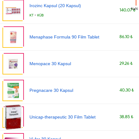
Irozinc Kapsul (20 Kapsul)
NaN
140.07 ₺
-
KT
KÜB
86.10 ₺
Menaphase Formula 90 Film Tablet
29.26 ₺
Menopace 30 Kapsul
40.30 ₺
Pregnacare 30 Kapsul
38.85 ₺
Unicap-therapeutic 30 Film Tablet