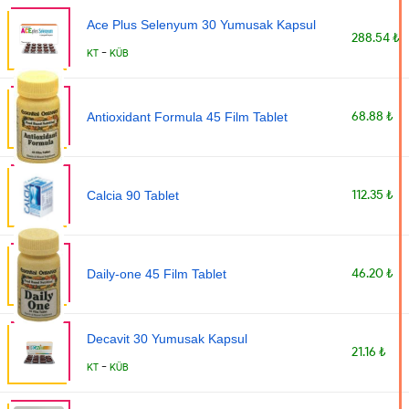
Ace Plus Selenyum 30 Yumusak Kapsul
288.54 ₺
-
KT
KÜB
68.88 ₺
Antioxidant Formula 45 Film Tablet
112.35 ₺
Calcia 90 Tablet
46.20 ₺
Daily-one 45 Film Tablet
Decavit 30 Yumusak Kapsul
21.16 ₺
-
KT
KÜB