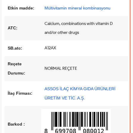
Etkin madde:
Mültivitamin mineral kombinasyonu
Calcium, combinations with vitamin D
ATC:
and/or other drugs
A12AX
SB.atc:
Reçete
NORMAL REÇETE
Durumu:
ASSOS İLAÇ KİMYA GIDA ÜRÜNLERİ
İlaç Firması:
ÜRETİM VE TİC. A.Ş.
Barkod :
8
699708
080012