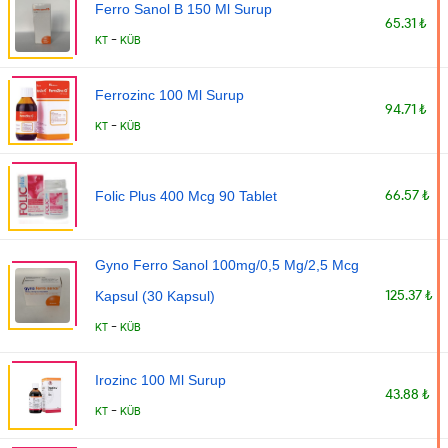
Ferro Sanol B 150 Ml Surup
65.31 ₺
-
KT
KÜB
Ferrozinc 100 Ml Surup
94.71 ₺
-
KT
KÜB
66.57 ₺
Folic Plus 400 Mcg 90 Tablet
Gyno Ferro Sanol 100mg/0,5 Mg/2,5 Mcg
125.37 ₺
Kapsul (30 Kapsul)
-
KT
KÜB
Irozinc 100 Ml Surup
43.88 ₺
-
KT
KÜB