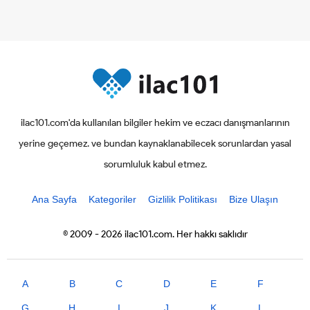
ilac101.com'da kullanılan bilgiler hekim ve eczacı danışmanlarının
yerine geçemez. ve bundan kaynaklanabilecek sorunlardan yasal
sorumluluk kabul etmez.
Ana Sayfa
Kategoriler
Gizlilik Politikası
Bize Ulaşın
© 2009 - 2026 ilac101.com. Her hakkı saklıdır
A
B
C
D
E
F
G
H
I
J
K
L