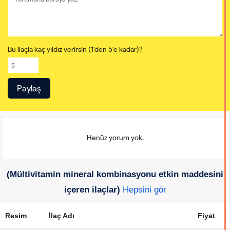
Bu ilaçla kaç yıldız verirsin (1'den 5'e kadar)?
Henüz yorum yok.
(Mültivitamin mineral kombinasyonu etkin maddesini
içeren ilaçlar)
Hepsini gör
Resim
İlaç Adı
Fiyat