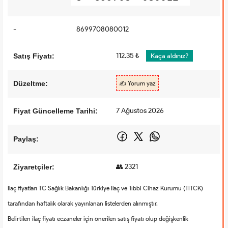
-
8699708080012
112.35 ₺
Satış Fiyatı:
Kaça aldınız?
Düzeltme:
✍️ Yorum yaz
7 Ağustos 2026
Fiyat Güncelleme Tarihi:
Paylaş:
👥 2321
Ziyaretçiler:
İlaç fiyatları TC Sağlık Bakanlığı Türkiye İlaç ve Tıbbi Cihaz Kurumu (TİTCK)
tarafından haftalık olarak yayınlanan listelerden alınmıştır.
Belirtilen ilaç fiyatı eczaneler için önerilen satış fiyatı olup değişkenlik