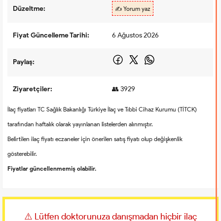
Düzeltme:
✍️ Yorum yaz
Fiyat Güncelleme Tarihi:
6 Ağustos 2026
Paylaş:
Ziyaretçiler:
👥 3929
İlaç fiyatları TC Sağlık Bakanlığı Türkiye İlaç ve Tıbbi Cihaz Kurumu (TİTCK)
tarafından haftalık olarak yayınlanan listelerden alınmıştır.
Belirtilen ilaç fiyatı eczaneler için önerilen satış fiyatı olup değişkenlik
gösterebilir.
Fiyatlar güncellenmemiş olabilir.
⚠️ Lütfen doktorunuza danışmadan hiçbir ilaç