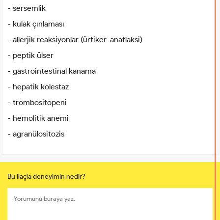
- sersemlik
- kulak çınlaması
- allerjik reaksiyonlar (ürtiker-anaflaksi)
- peptik ülser
- gastrointestinal kanama
- hepatik kolestaz
- trombositopeni
- hemolitik anemi
- agranülositozis
Bu ilaçla deneyimin nedir?