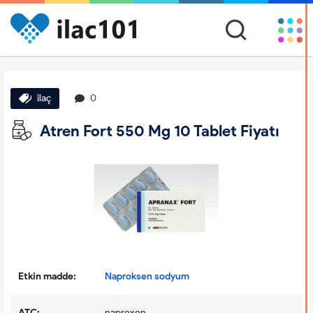
ilaç
0
Atren Fort 550 Mg 10 Tablet Fiyatı
Etkin madde:
Naproksen sodyum
ATC:
naproxen