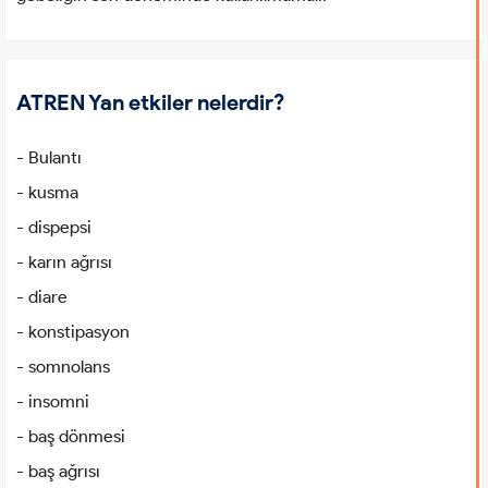
ATREN Yan etkiler nelerdir?
- Bulantı
- kusma
- dispepsi
- karın ağrısı
- diare
- konstipasyon
- somnolans
- insomni
- baş dönmesi
- baş ağrısı