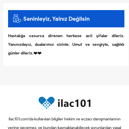
Seninleyiz, Yalnız Değilsin
Hastalığa cesurca direnen herkese acil şifalar dileriz.
Yanınızdayız, dualarımız sizinle. Umut ve sevgiyle, sağlıklı
günler dileriz.❤️❤️
ilac101.com'da kullanılan bilgiler hekim ve eczacı danışmanlarının
yerine geçemez. ve bundan kaynaklanabilecek sorunlardan yasal