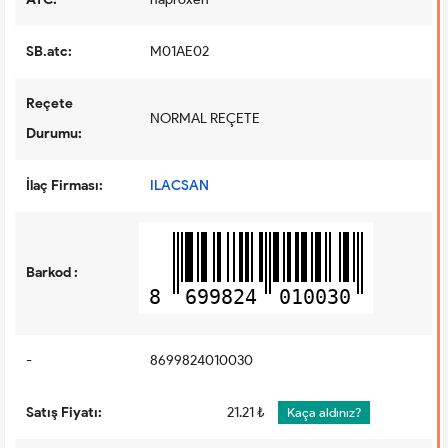
SB.atc:
M01AE02
Reçete
NORMAL REÇETE
Durumu:
İlaç Firması:
ILACSAN
Barkod :
8
699824
010030
-
8699824010030
Satış Fiyatı:
21.21 ₺
Kaça aldınız?