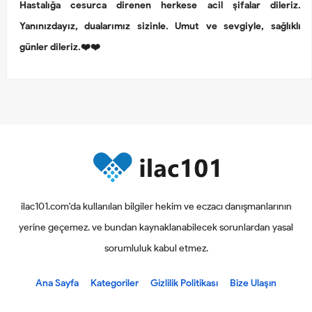
Hastalığa cesurca direnen herkese acil şifalar dileriz.
Yanınızdayız, dualarımız sizinle. Umut ve sevgiyle, sağlıklı
günler dileriz.❤️❤️
ilac101.com'da kullanılan bilgiler hekim ve eczacı danışmanlarının
yerine geçemez. ve bundan kaynaklanabilecek sorunlardan yasal
sorumluluk kabul etmez.
Ana Sayfa
Kategoriler
Gizlilik Politikası
Bize Ulaşın