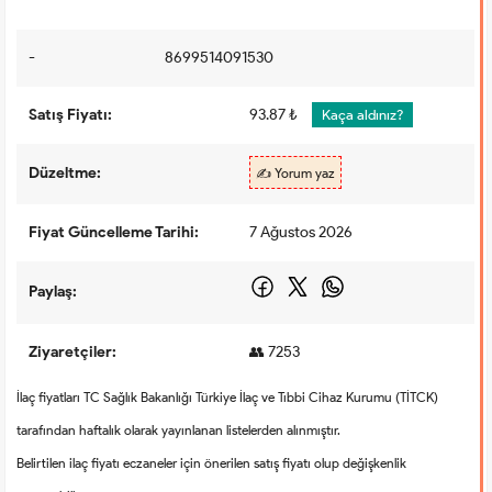
-
8699514091530
Satış Fiyatı:
93.87 ₺
Kaça aldınız?
Düzeltme:
✍️ Yorum yaz
Fiyat Güncelleme Tarihi:
7 Ağustos 2026
Paylaş:
Ziyaretçiler:
👥 7253
İlaç fiyatları TC Sağlık Bakanlığı Türkiye İlaç ve Tıbbi Cihaz Kurumu (TİTCK)
tarafından haftalık olarak yayınlanan listelerden alınmıştır.
Belirtilen ilaç fiyatı eczaneler için önerilen satış fiyatı olup değişkenlik