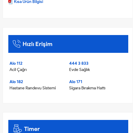
Kısa Ürün Bilgisi
Hızlı Erişim
Alo 112
444 3 833
Acil Çağrı
Evde Sağlık
Alo 182
Alo 171
Hastane Randevu Sistemi
Sigara Bırakma Hattı
Timer