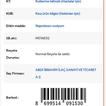
KT:
Kullanma talimatı (Hastalar için)
KUB:
Kısa ürün bilgisi (Hekimler için)
Etkin madde:
Naproksen sodyum
SB.atc:
M01AE02
Reçete
Normal Reçete ile satılır.
Durumu:
ABDİ İBRAHİM İLAÇ SANAYİ VE TİCARET
İlaç Firması:
A.Ş
Barkod :
8
699514
091530