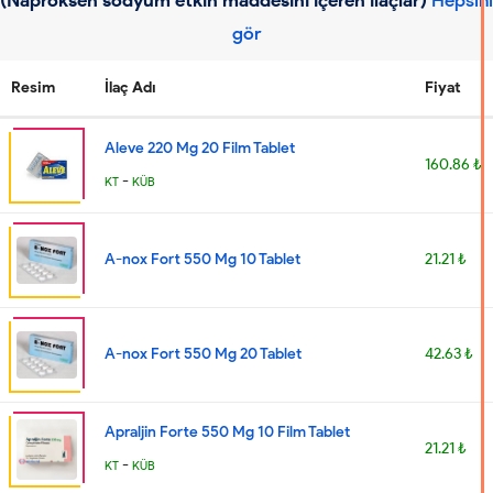
gör
Resim
İlaç Adı
Fiyat
Aleve 220 Mg 20 Film Tablet
160.86 ₺
-
KT
KÜB
A-nox Fort 550 Mg 10 Tablet
21.21 ₺
A-nox Fort 550 Mg 20 Tablet
42.63 ₺
Apraljin Forte 550 Mg 10 Film Tablet
21.21 ₺
-
KT
KÜB