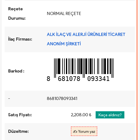
Reçete
NORMAL REÇETE
Durumu:
ALK İLAÇ VE ALERJİ ÜRÜNLERİ TİCARET
İlaç Firması:
ANONİM ŞİRKETİ
Barkod :
8
681078
093341
-
8681078093341
Satış Fiyatı:
2,208.00 ₺
Kaça aldınız?
Düzeltme:
✍️ Yorum yaz