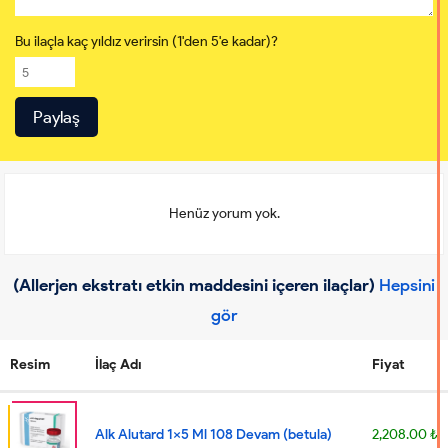
Bu ilaçla kaç yıldız verirsin (1'den 5'e kadar)?
Henüz yorum yok.
(Allerjen ekstratı etkin maddesini içeren ilaçlar)
Hepsini
gör
Resim
İlaç Adı
Fiyat
Alk Alutard 1x5 Ml 108 Devam (betula)
2,208.00 ₺