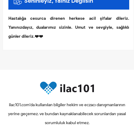
Seninleyiz, Yalnız Değilsin
Hastalığa cesurca direnen herkese acil şifalar dileriz.
Yanınızdayız, dualarımız sizinle. Umut ve sevgiyle, sağlıklı
günler dileriz.❤️❤️
ilac101.com'da kullanılan bilgiler hekim ve eczacı danışmanlarının
yerine geçemez. ve bundan kaynaklanabilecek sorunlardan yasal
sorumluluk kabul etmez.