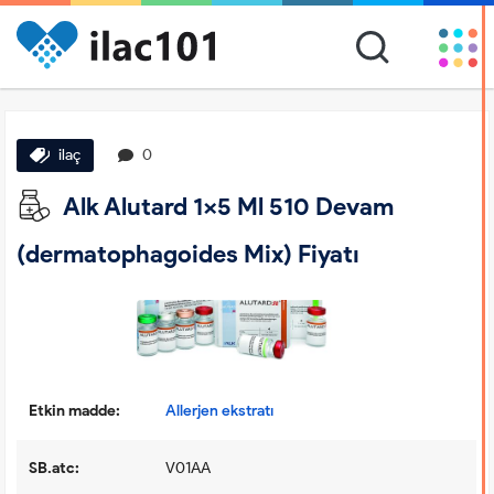
ilaç
0
Alk Alutard 1x5 Ml 510 Devam
(dermatophagoides Mix) Fiyatı
Etkin madde:
Allerjen ekstratı
SB.atc:
V01AA