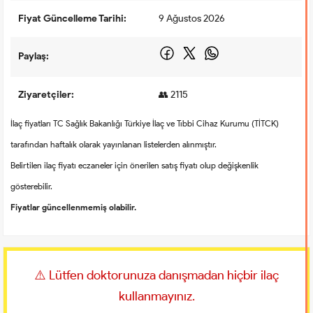
Fiyat Güncelleme Tarihi:
9 Ağustos 2026
Paylaş:
Ziyaretçiler:
👥 2115
İlaç fiyatları TC Sağlık Bakanlığı Türkiye İlaç ve Tıbbi Cihaz Kurumu (TİTCK)
tarafından haftalık olarak yayınlanan listelerden alınmıştır.
Belirtilen ilaç fiyatı eczaneler için önerilen satış fiyatı olup değişkenlik
gösterebilir.
Fiyatlar güncellenmemiş olabilir.
⚠️ Lütfen doktorunuza danışmadan hiçbir ilaç
kullanmayınız.