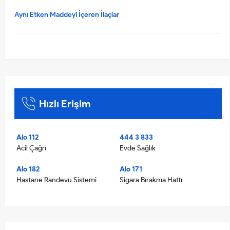
Aynı Etken Maddeyi İçeren İlaçlar
Hızlı Erişim
Alo 112
444 3 833
Acil Çağrı
Evde Sağlık
Alo 182
Alo 171
Hastane Randevu Sistemi
Sigara Bırakma Hattı