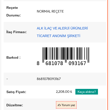
Reçete
NORMAL REÇETE
Durumu:
ALK İLAÇ VE ALERJİ ÜRÜNLERİ
İlaç Firması:
TİCARET ANONİM ŞİRKETİ
Barkod :
8
681078
093167
-
8681078093167
2,208.00 ₺
Satış Fiyatı:
Kaça aldınız?
Düzeltme:
✍️ Yorum yaz