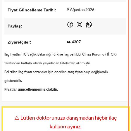
9 Ağustos 2026
Fiyat Güncelleme Tarihi:
Paylaş:
👥 4307
Ziyaretçiler:
İlaç fiyatları TC Sağlık Bakanlığı Türkiye İlaç ve Tıbbi Cihaz Kurumu (TİTCK)
tarafından haftalık olarak yayınlanan listelerden alınmıştır.
Belirtilen ilaç fiyatı eczaneler için önerilen satış fiyatı olup değişkenlik
gösterebilir.
Fiyatlar güncellenmemiş olabilir.
⚠️ Lütfen doktorunuza danışmadan hiçbir ilaç
kullanmayınız.