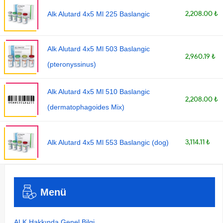
2,208.00 ₺
Alk Alutard 4x5 Ml 225 Baslangic
Alk Alutard 4x5 Ml 503 Baslangic
2,960.19 ₺
(pteronyssinus)
Alk Alutard 4x5 Ml 510 Baslangic
2,208.00 ₺
(dermatophagoides Mix)
3,114.11 ₺
Alk Alutard 4x5 Ml 553 Baslangic (dog)
Menü
ALK Hakkında Genel Bilgi