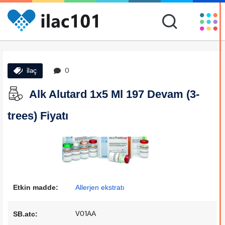
ilaç
0
Alk Alutard 1x5 Ml 197 Devam (3-
trees) Fiyatı
Etkin madde:
Allerjen ekstratı
V01AA
SB.atc: