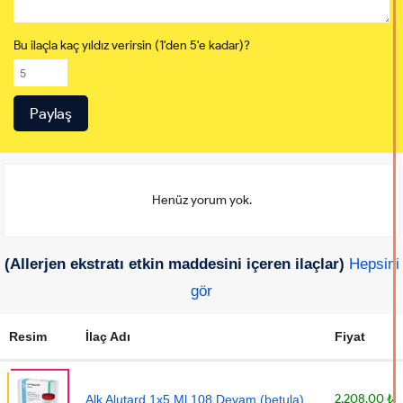
Bu ilaçla kaç yıldız verirsin (1'den 5'e kadar)?
Henüz yorum yok.
(Allerjen ekstratı etkin maddesini içeren ilaçlar)
Hepsini
gör
Resim
İlaç Adı
Fiyat
2,208.00 ₺
Alk Alutard 1x5 Ml 108 Devam (betula)