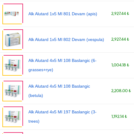
2,927.44 ₺
Alk Alutard 1x5 Ml 801 Devam (apis)
2,927.44 ₺
Alk Alutard 1x5 Ml 802 Devam (vespula)
Alk Alutard 4x5 Ml 108 Baslangic (6-
1,004.18 ₺
grasses+rye)
Alk Alutard 4x5 Ml 108 Baslangic
2,208.00 ₺
(betula)
Alk Alutard 4x5 Ml 197 Baslangic (3-
1,192.14 ₺
trees)