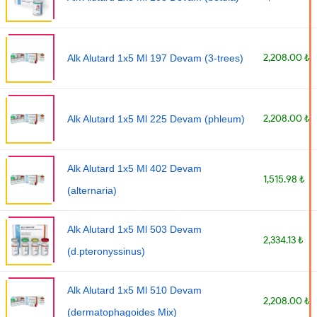
2,208.00 ₺
Alk Alutard 1x5 Ml 197 Devam (3-trees)
2,208.00 ₺
Alk Alutard 1x5 Ml 225 Devam (phleum)
Alk Alutard 1x5 Ml 402 Devam
1,515.98 ₺
(alternaria)
Alk Alutard 1x5 Ml 503 Devam
2,334.13 ₺
(d.pteronyssinus)
Alk Alutard 1x5 Ml 510 Devam
2,208.00 ₺
(dermatophagoides Mix)