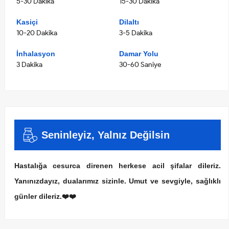
5-30 Dakika
15-30 Dakika
Kasiçi
Dilaltı
10-20 Dakika
3-5 Dakika
İnhalasyon
Damar Yolu
3 Dakika
30-60 Saniye
Seninleyiz, Yalnız Değilsin
Hastalığa cesurca direnen herkese acil şifalar dileriz.
Yanınızdayız, dualarımız sizinle. Umut ve sevgiyle, sağlıklı
günler dileriz.❤️❤️