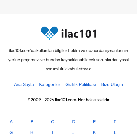
ilac101.com'da kullanılan bilgiler hekim ve eczacı danışmanlarının
yerine geçemez. ve bundan kaynaklanabilecek sorunlardan yasal
sorumluluk kabul etmez.
Ana Sayfa
Kategoriler
Gizlilik Politikası
Bize Ulaşın
© 2009 - 2026 ilac101.com. Her hakkı saklıdır
A
B
C
D
E
F
G
H
I
J
K
L