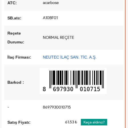
acarbose
ATC:
A10BF01
SB.atc:
Reçete
NORMAL REÇETE
Durumu:
İlaç Firması:
NEUTEC İLAÇ SAN. TİC. A.Ş.
Barkod :
8
697930
010715
-
8697930010715
61.53 ₺
Satış Fiyatı:
Kaça aldınız?