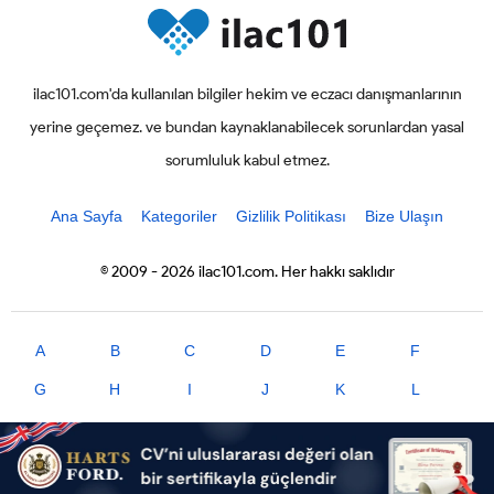
ilac101.com'da kullanılan bilgiler hekim ve eczacı danışmanlarının
yerine geçemez. ve bundan kaynaklanabilecek sorunlardan yasal
sorumluluk kabul etmez.
Ana Sayfa
Kategoriler
Gizlilik Politikası
Bize Ulaşın
© 2009 - 2026 ilac101.com. Her hakkı saklıdır
A
B
C
D
E
F
G
H
I
J
K
L
M
N
O
P
R
S
T
U
V
X
Y
Z