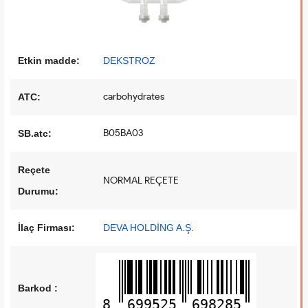
Etkin madde:
DEKSTROZ
carbohydrates
ATC:
B05BA03
SB.atc:
Reçete
NORMAL REÇETE
Durumu:
İlaç Firması:
DEVA HOLDİNG A.Ş.
Barkod :
8
699525
698285