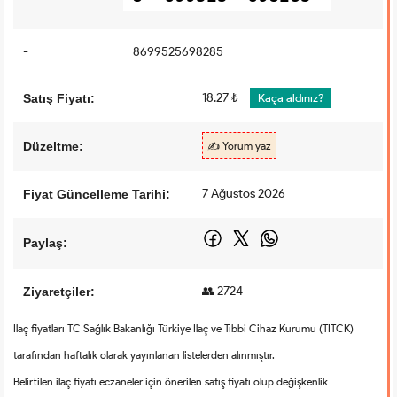
-
8699525698285
18.27 ₺
Satış Fiyatı:
Kaça aldınız?
Düzeltme:
✍️ Yorum yaz
7 Ağustos 2026
Fiyat Güncelleme Tarihi:
Paylaş:
👥 2724
Ziyaretçiler:
İlaç fiyatları TC Sağlık Bakanlığı Türkiye İlaç ve Tıbbi Cihaz Kurumu (TİTCK)
tarafından haftalık olarak yayınlanan listelerden alınmıştır.
Belirtilen ilaç fiyatı eczaneler için önerilen satış fiyatı olup değişkenlik