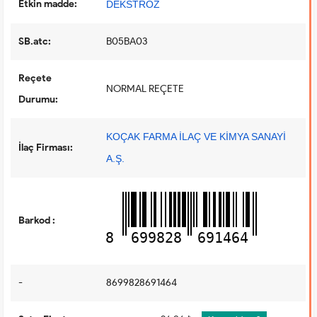
Etkin madde:
DEKSTROZ
SB.atc:
B05BA03
Reçete
NORMAL REÇETE
Durumu:
KOÇAK FARMA İLAÇ VE KİMYA SANAYİ
İlaç Firması:
A.Ş.
Barkod :
8
699828
691464
-
8699828691464