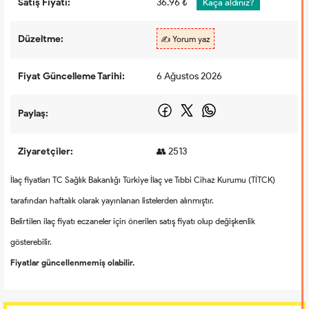
Satış Fiyatı:
36.96 ₺
Kaça aldınız?
Düzeltme:
✍️ Yorum yaz
Fiyat Güncelleme Tarihi:
6 Ağustos 2026
Paylaş:
Ziyaretçiler:
👥 2513
İlaç fiyatları TC Sağlık Bakanlığı Türkiye İlaç ve Tıbbi Cihaz Kurumu (TİTCK)
tarafından haftalık olarak yayınlanan listelerden alınmıştır.
Belirtilen ilaç fiyatı eczaneler için önerilen satış fiyatı olup değişkenlik
gösterebilir.
Fiyatlar güncellenmemiş olabilir.