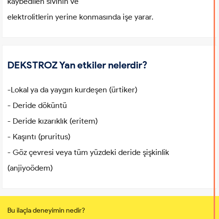
kaybedilen sıvının ve
elektrolitlerin yerine konmasında işe yarar.
DEKSTROZ Yan etkiler nelerdir?
-Lokal ya da yaygın kurdeşen (ürtiker)
- Deride döküntü
- Deride kızarıklık (eritem)
- Kaşıntı (pruritus)
- Göz çevresi veya tüm yüzdeki deride şişkinlik
(anjiyoödem)
Bu ilaçla deneyimin nedir?