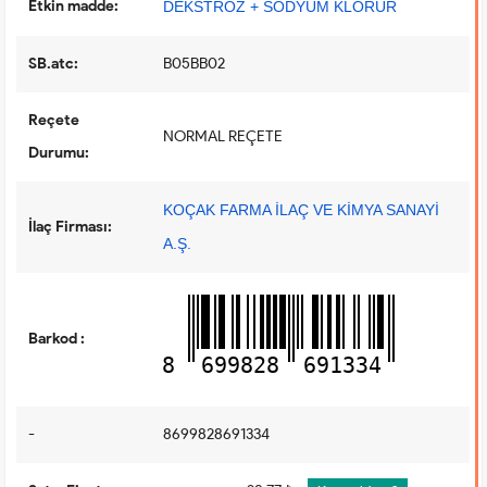
Etkin madde:
DEKSTROZ + SODYUM KLORUR
SB.atc:
B05BB02
Reçete
NORMAL REÇETE
Durumu:
KOÇAK FARMA İLAÇ VE KİMYA SANAYİ
İlaç Firması:
A.Ş.
Barkod :
8
699828
691334
-
8699828691334