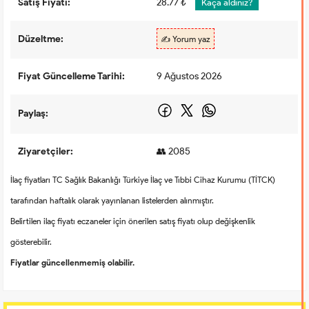
Satış Fiyatı:
28.77 ₺
Kaça aldınız?
Düzeltme:
✍️ Yorum yaz
Fiyat Güncelleme Tarihi:
9 Ağustos 2026
Paylaş:
Ziyaretçiler:
👥 2085
İlaç fiyatları TC Sağlık Bakanlığı Türkiye İlaç ve Tıbbi Cihaz Kurumu (TİTCK)
tarafından haftalık olarak yayınlanan listelerden alınmıştır.
Belirtilen ilaç fiyatı eczaneler için önerilen satış fiyatı olup değişkenlik
gösterebilir.
Fiyatlar güncellenmemiş olabilir.