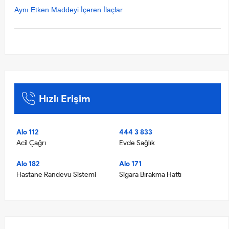
Aynı Etken Maddeyi İçeren İlaçlar
Hızlı Erişim
Alo 112
444 3 833
Acil Çağrı
Evde Sağlık
Alo 182
Alo 171
Hastane Randevu Sistemi
Sigara Bırakma Hattı