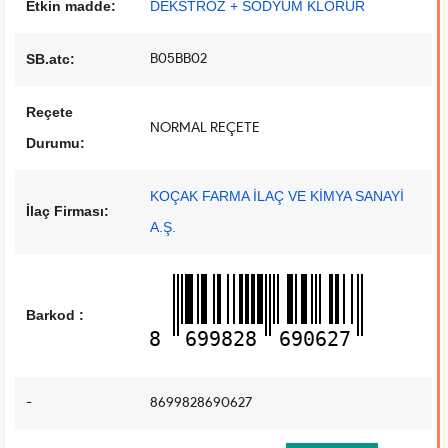
Etkin madde:
DEKSTROZ + SODYUM KLORUR
B05BB02
SB.atc:
Reçete
NORMAL REÇETE
Durumu:
KOÇAK FARMA İLAÇ VE KİMYA SANAYİ
İlaç Firması:
A.Ş.
Barkod :
8
699828
690627
-
8699828690627