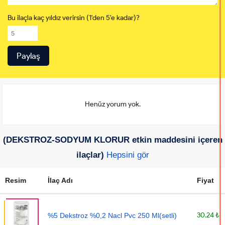
Bu ilaçla kaç yıldız verirsin (1'den 5'e kadar)?
Henüz yorum yok.
(DEKSTROZ-SODYUM KLORUR etkin maddesini içeren
ilaçlar)
Hepsini gör
Resim
İlaç Adı
Fiyat
30.24 ₺
%5 Dekstroz %0,2 Nacl Pvc 250 Ml(setli)