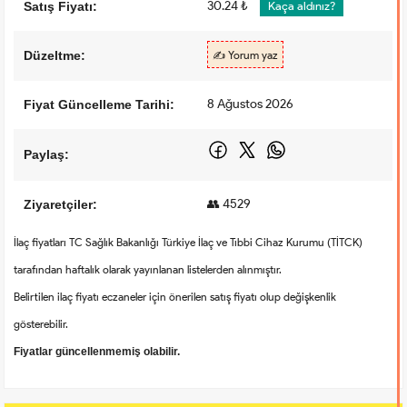
30.24 ₺
Satış Fiyatı:
Kaça aldınız?
Düzeltme:
✍️ Yorum yaz
8 Ağustos 2026
Fiyat Güncelleme Tarihi:
Paylaş:
👥 4529
Ziyaretçiler:
İlaç fiyatları TC Sağlık Bakanlığı Türkiye İlaç ve Tıbbi Cihaz Kurumu (TİTCK)
tarafından haftalık olarak yayınlanan listelerden alınmıştır.
Belirtilen ilaç fiyatı eczaneler için önerilen satış fiyatı olup değişkenlik
gösterebilir.
Fiyatlar güncellenmemiş olabilir.