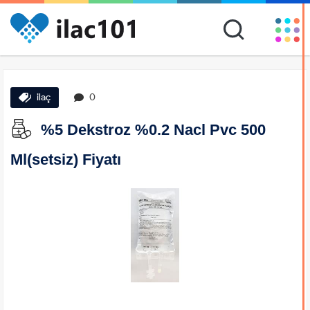
ilaç
0
%5 Dekstroz %0.2 Nacl Pvc 500
Ml(setsiz) Fiyatı