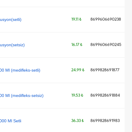
19.11 ₺
8699606690238
syon(setli)
16.17 ₺
8699606690245
usyon(setsiz)
24.99 ₺
8699828691877
0 Ml (medifleks-setli)
19.53 ₺
8699828691884
0 Ml (medifleks-setsiz)
36.33 ₺
8699828691983
000 Ml Setli