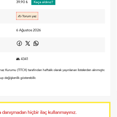
39.90 ₺
Kaça aldınız?
✍️ Yorum yaz
6 Ağustos 2026
👥 4341
Cihaz Kurumu (TİTCK) tarafından haftalık olarak yayınlanan listelerden alınmıştır.
olup değişkenlik gösterebilir.
 danışmadan hiçbir ilaç kullanmayınız.