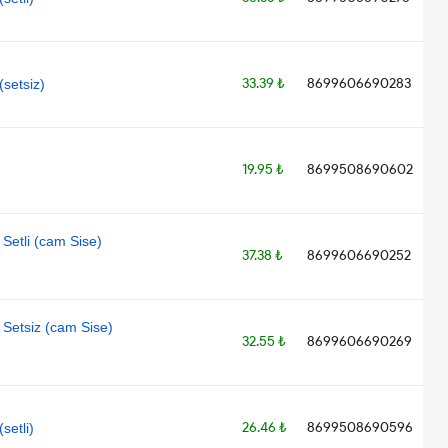
33.39 ₺
8699606690283
setsiz)
19.95 ₺
8699508690602
Setli (cam Sise)
37.38 ₺
8699606690252
Setsiz (cam Sise)
32.55 ₺
8699606690269
26.46 ₺
8699508690596
setli)