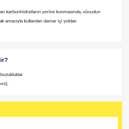
ayan karbonhidratların yerine konmasında, vücudun
ak amacıyla kullanılan damar içi yoldan
ir?
 bozukluklar
emi).