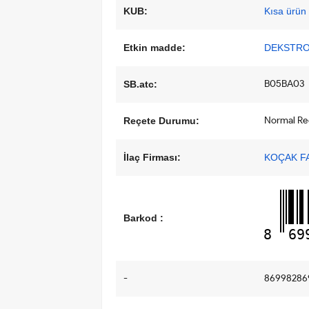
KUB:
Kısa ürün b
Etkin madde:
DEKSTR
B05BA03
SB.atc:
Normal Reçe
Reçete Durumu:
İlaç Firması:
KOÇAK FA
Barkod :
8
69
-
86998286