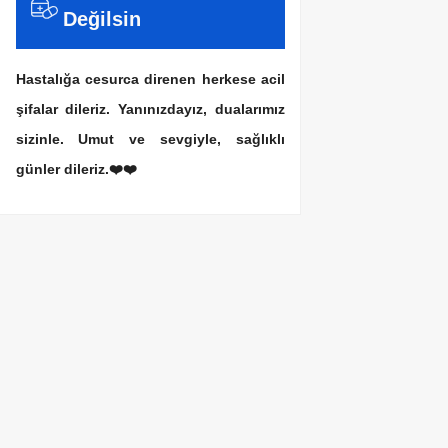
Değilsin
Hastalığa cesurca direnen herkese acil
şifalar dileriz. Yanınızdayız, dualarımız
sizinle. Umut ve sevgiyle, sağlıklı
günler dileriz.❤️❤️