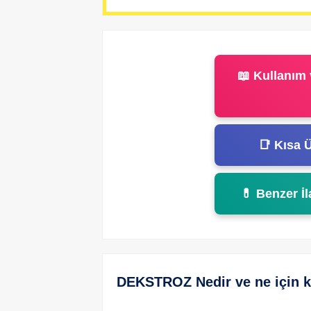
📖 Kullanım 
📑 Kısa Ü
💊 Benzer İl
DEKSTROZ Nedir ve ne için ku