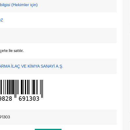
ilgisi (Hekimler için)
OZ
te ile satılır.
RMA İLAÇ VE KİMYA SANAYİ A.Ş.
9828
691303
91303