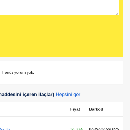
Henüz yorum yok.
ddesini içeren ilaçlar)
Hepsini gör
Fiyat
Barkod
36.33 ₺
8699606690276
setli)