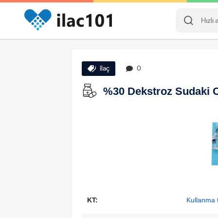
ilaç
0
%30 Dekstroz Sudaki Coz
KT:
Kullanma t