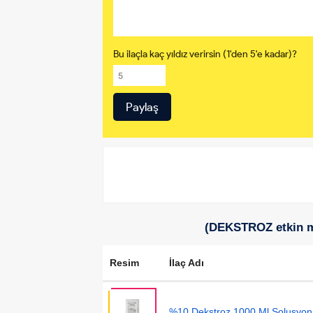
Bu ilaçla kaç yıldız verirsin (1'den 5'e kadar)?
(DEKSTROZ etkin ma
Resim
İlaç Adı
%10 Dekstroz 1000 Ml Solusyon(