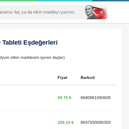
 Tableti Eşdeğerleri
dyum etkin maddesini içeren ilaçlar)
Fiyat
Barkod
69.75 ₺
8680881090608
209.24 ₺
8697930090359