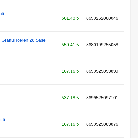
ti
501.48 ₺
8699262080046
l Granul Iceren 28 Sase
550.41 ₺
8680199255058
167.16 ₺
8699525093899
537.18 ₺
8699525097101
eti
167.16 ₺
8699525083876