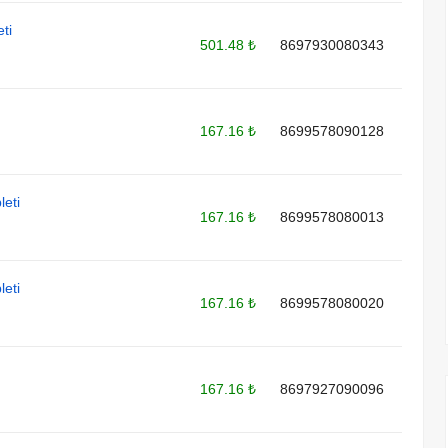
ti
501.48 ₺
8697930080343
167.16 ₺
8699578090128
leti
167.16 ₺
8699578080013
leti
167.16 ₺
8699578080020
167.16 ₺
8697927090096