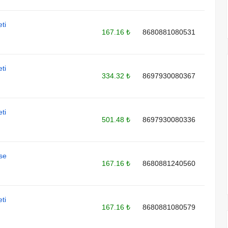
ti
167.16 ₺
8680881080531
ti
334.32 ₺
8697930080367
ti
501.48 ₺
8697930080336
ase
167.16 ₺
8680881240560
ti
167.16 ₺
8680881080579