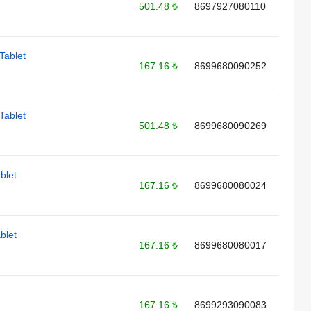
501.48 ₺
8697927080110
Tablet
167.16 ₺
8699680090252
Tablet
501.48 ₺
8699680090269
blet
167.16 ₺
8699680080024
blet
167.16 ₺
8699680080017
167.16 ₺
8699293090083