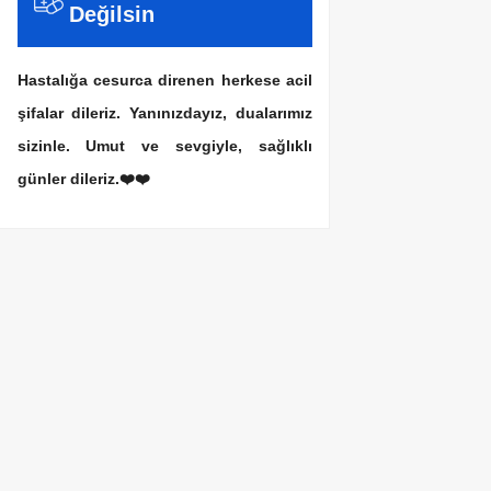
Değilsin
Hastalığa cesurca direnen herkese acil
şifalar dileriz. Yanınızdayız, dualarımız
sizinle. Umut ve sevgiyle, sağlıklı
günler dileriz.❤️❤️