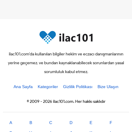
ilac101.com'da kullanılan bilgiler hekim ve eczacı danışmanlarının
yerine geçemez. ve bundan kaynaklanabilecek sorunlardan yasal
sorumluluk kabul etmez.
Ana Sayfa
Kategoriler
Gizlilik Politikası
Bize Ulaşın
© 2009 - 2026 ilac101.com. Her hakkı saklıdır
A
B
C
D
E
F