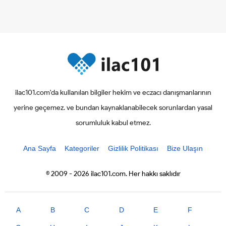
ilac101.com'da kullanılan bilgiler hekim ve eczacı danışmanlarının
yerine geçemez. ve bundan kaynaklanabilecek sorunlardan yasal
sorumluluk kabul etmez.
Ana Sayfa
Kategoriler
Gizlilik Politikası
Bize Ulaşın
© 2009 - 2026 ilac101.com. Her hakkı saklıdır
A
B
C
D
E
F