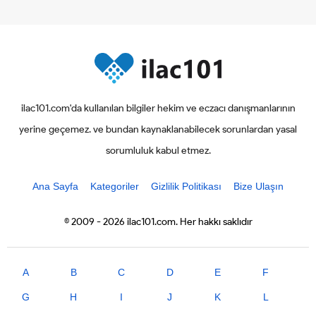
ilac101.com'da kullanılan bilgiler hekim ve eczacı danışmanlarının
yerine geçemez. ve bundan kaynaklanabilecek sorunlardan yasal
sorumluluk kabul etmez.
Ana Sayfa
Kategoriler
Gizlilik Politikası
Bize Ulaşın
© 2009 - 2026 ilac101.com. Her hakkı saklıdır
A
B
C
D
E
F
G
H
I
J
K
L