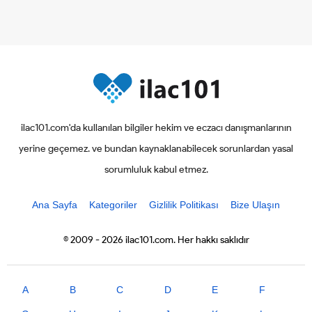
ilac101.com'da kullanılan bilgiler hekim ve eczacı danışmanlarının
yerine geçemez. ve bundan kaynaklanabilecek sorunlardan yasal
sorumluluk kabul etmez.
Ana Sayfa
Kategoriler
Gizlilik Politikası
Bize Ulaşın
© 2009 - 2026 ilac101.com. Her hakkı saklıdır
A
B
C
D
E
F