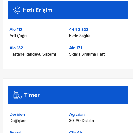
Hızlı Erişim
Alo 112
444 3 833
Acil Çağrı
Evde Sağlık
Alo 182
Alo 171
Hastane Randevu Sistemi
Sigara Bırakma Hattı
Timer
Deriden
Ağızdan
Değişken
30-90 Dakıka
Rektal
Cilt Altı