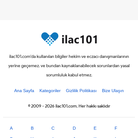
ilac101.com'da kullanılan bilgiler hekim ve eczacı danışmanlarının
yerine geçemez. ve bundan kaynaklanabilecek sorunlardan yasal
sorumluluk kabul etmez.
Ana Sayfa
Kategoriler
Gizlilik Politikası
Bize Ulaşın
© 2009 - 2026 ilac101.com. Her hakkı saklıdır
A
B
C
D
E
F