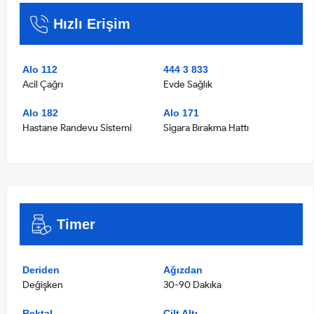
Hızlı Erişim
Alo 112
444 3 833
Acil Çağrı
Evde Sağlık
Alo 182
Alo 171
Hastane Randevu Sistemi
Sigara Bırakma Hattı
Timer
Deriden
Ağızdan
Değişken
30-90 Dakıka
Rektal
Cilt Altı