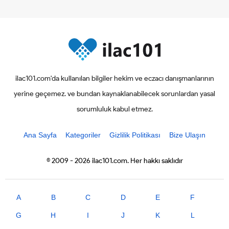
ilac101.com'da kullanılan bilgiler hekim ve eczacı danışmanlarının
yerine geçemez. ve bundan kaynaklanabilecek sorunlardan yasal
sorumluluk kabul etmez.
Ana Sayfa
Kategoriler
Gizlilik Politikası
Bize Ulaşın
© 2009 - 2026 ilac101.com. Her hakkı saklıdır
A
B
C
D
E
F
G
H
I
J
K
L