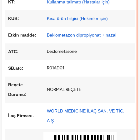
KT:
Kullanma talimatı (Hastalar için)
KUB:
Kısa ürün bilgisi (Hekimler için)
Etkin madde:
Beklometazon dipropiyonat + nazal
beclometasone
ATC:
R01AD01
SB.atc:
Reçete
NORMAL REÇETE
Durumu:
WORLD MEDICINE İLAÇ SAN. VE TİC.
İlaç Firması:
A.Ş.