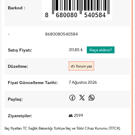
Barkod :
8
680080
540584
-
8680080540584
311.85 ₺
Satış Fiyatı:
Kaça aldınız?
Düzeltme:
✍️ Yorum yaz
7 Ağustos 2026
Fiyat Güncelleme Tarihi:
Paylaş:
👥 2599
Ziyaretçiler:
İlaç fiyatları TC Sağlık Bakanlığı Türkiye İlaç ve Tıbbi Cihaz Kurumu (TİTCK)