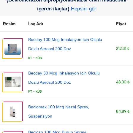
içeren ilaçlar)
Hepsini gör
Resim
İlaç Adı
Fiyat
Becday 100 Mcg Inhalasyon Icin Olculu
212.31 ₺
Dozlu Aerosol 200 Doz
-
KT
KÜB
Becday 50 Mcg Inhalasyon Icin Olculu
48.30 ₺
Dozlu Aerosol 200 Doz
-
KT
KÜB
Beclomax 100 Mcg Nazal Sprey,
84.89 ₺
Suspansiyon
Beclosp 100 Mcg Burun Spreyi