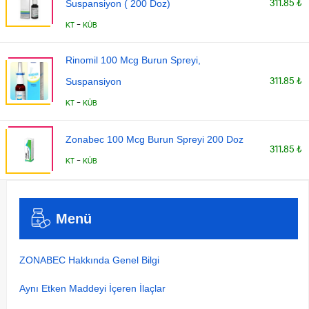
311.85 ₺
Suspansiyon ( 200 Doz)
-
KT
KÜB
Rinomil 100 Mcg Burun Spreyi,
311.85 ₺
Suspansiyon
-
KT
KÜB
Zonabec 100 Mcg Burun Spreyi 200 Doz
311.85 ₺
-
KT
KÜB
Menü
ZONABEC Hakkında Genel Bilgi
Aynı Etken Maddeyi İçeren İlaçlar