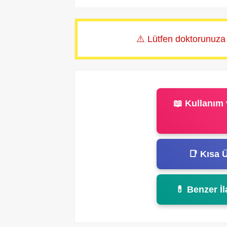
⚠️ Lütfen doktorunuza
📖 Kullanım 
📑 Kısa Ü
💊 Benzer İl