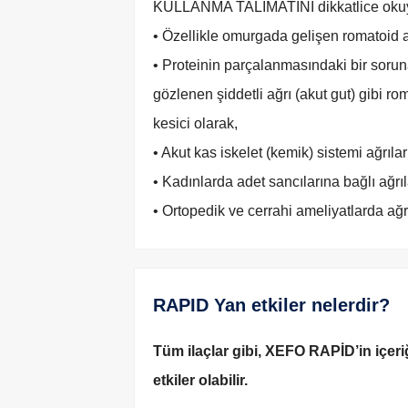
KULLANMA TALİMATINI dikkatlice okuyunu
• Özellikle omurgada gelişen romatoid ar
• Proteinin parçalanmasındaki bir soru
gözlenen şiddetli ağrı (akut gut) gibi rom
kesici olarak,
• Akut kas iskelet (kemik) sistemi ağrıla
• Kadınlarda adet sancılarına bağlı ağr
• Ortopedik ve cerrahi ameliyatlarda ağrı 
RAPID Yan etkiler nelerdir?
Tüm ilaçlar gibi, XEFO RAPİD’in içer
etkiler olabilir.