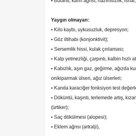
• Bulantı, karın ağrısı, hazımsızlık, isha
Yaygın olmayan:
• Kilo kaybı, uykusuzluk, depresyon;
• Göz iltihabı (konjonktivit);
• Sersemlik hissi, kulak çınlaması;
• Kalp yetmezliği, çarpıntı, kalbin hızlı 
• Kabızlık, aşırı gaz, geğirme, ağızda kur
onikiparmak ülseri, ağız ülserleri;
• Kanda karaciğer fonksiyon test değerle
• Döküntü, kaşıntı, terlemede artış, kız
(ürtiker);
• Saç dökülmesi (alopesi);
• Eklem ağrısı (artralji),