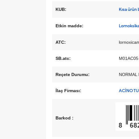
KUB:
Kısa ürün b
Etkin madde:
Lornoksik
ATC:
lornoxica
SB.atc:
M01AC05
Reçete Durumu:
NORMAL 
İlaç Firması:
ACİNO TU
Barkod :
8
68