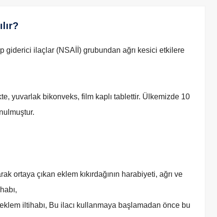
ılır?
giderici ilaçlar (NSAİİ) grubundan ağrı kesici etkilere
, yuvarlak bikonveks, film kaplı tablettir. Ülkemizde 10
nulmuştur.
ak ortaya çıkan eklem kıkırdağının harabiyeti, ağrı ve
ihabı,
ı eklem iltihabı, Bu ilacı kullanmaya başlamadan önce bu