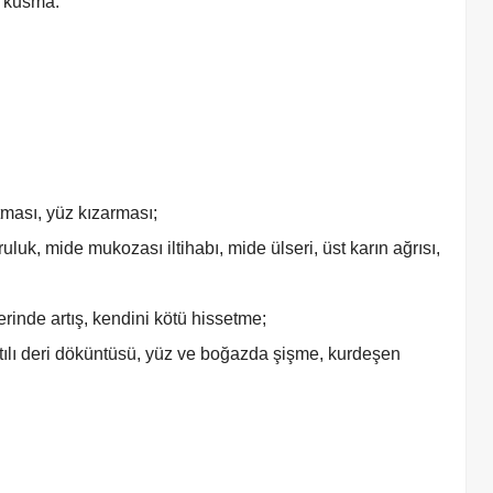
l, kusma.
atması, yüz kızarması;
uluk, mide mukozası iltihabı, mide ülseri, üst karın ağrısı,
rinde artış, kendini kötü hissetme;
artılı deri döküntüsü, yüz ve boğazda şişme, kurdeşen