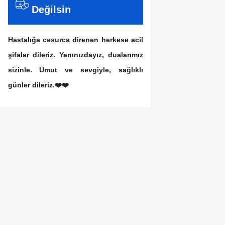
Değilsin
Hastalığa cesurca direnen herkese acil
şifalar dileriz. Yanınızdayız, dualarımız
sizinle. Umut ve sevgiyle, sağlıklı
günler dileriz.❤️❤️