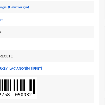
ilgisi (Hekimler için)
am
m
REÇETE
RKEY İLAÇ ANONİM ŞİRKETİ
2758
090032