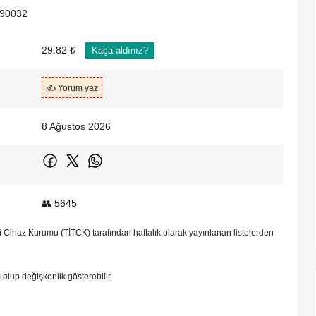
90032
29.82 ₺
Kaça aldınız?
✍️ Yorum yaz
8 Ağustos 2026
👥 5645
bbi Cihaz Kurumu (TİTCK) tarafından haftalık olarak yayınlanan listelerden
tı olup değişkenlik gösterebilir.