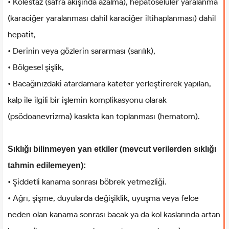
• Kolestaz (safra akışında azalma), hepatoselüler yaralanma
(karaciğer yaralanması dahil karaciğer iltihaplanması) dahil
hepatit,
• Derinin veya gözlerin sararması (sarılık),
• Bölgesel şişlik,
• Bacağınızdaki atardamara kateter yerleştirerek yapılan,
kalp ile ilgili bir işlemin komplikasyonu olarak
(psödoanevrizma) kasıkta kan toplanması (hematom).
Sıklığı bilinmeyen yan etkiler (mevcut verilerden sıklığı
tahmin edilemeyen):
• Şiddetli kanama sonrası böbrek yetmezliği.
• Ağrı, şişme, duyularda değişiklik, uyuşma veya felce
neden olan kanama sonrası bacak ya da kol kaslarında artan