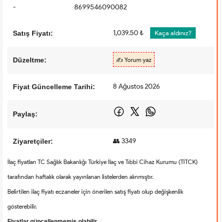
-
8699546090082
1,039.50 ₺
Satış Fiyatı:
Kaça aldınız?
Düzeltme:
✍️ Yorum yaz
8 Ağustos 2026
Fiyat Güncelleme Tarihi:
Paylaş:
👥 3349
Ziyaretçiler:
İlaç fiyatları TC Sağlık Bakanlığı Türkiye İlaç ve Tıbbi Cihaz Kurumu (TİTCK)
tarafından haftalık olarak yayınlanan listelerden alınmıştır.
Belirtilen ilaç fiyatı eczaneler için önerilen satış fiyatı olup değişkenlik
gösterebilir.
Fiyatlar güncellenmemiş olabilir.