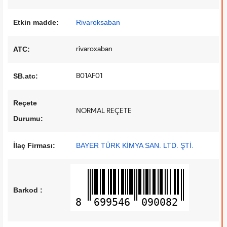
Etkin madde:
Rivaroksaban
rivaroxaban
ATC:
B01AF01
SB.atc:
Reçete
NORMAL REÇETE
Durumu:
İlaç Firması:
BAYER TÜRK KİMYA SAN. LTD. ŞTİ.
Barkod :
8
699546
090082