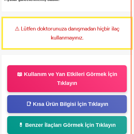
⚠️ Lütfen doktorunuza danışmadan hiçbir ilaç
kullanmayınız.
📖 Kullanım ve Yan Etkileri Görmek İçin
Tıklayın
📑 Kısa Ürün Bilgisi İçin Tıklayın
💊 Benzer İlaçları Görmek İçin Tıklayın