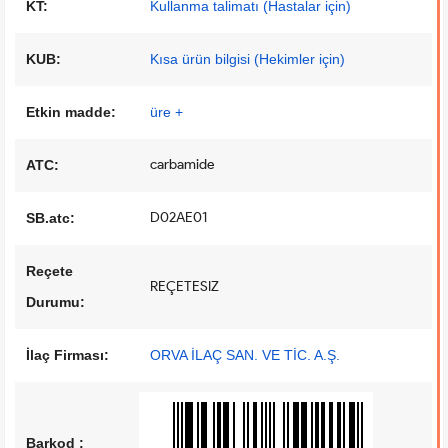
KT:
Kullanma talimatı (Hastalar için)
KUB:
Kısa ürün bilgisi (Hekimler için)
Etkin madde:
üre +
carbamide
ATC:
D02AE01
SB.atc:
Reçete
REÇETESIZ
Durumu:
İlaç Firması:
ORVA İLAÇ SAN. VE TİC. A.Ş.
Barkod :