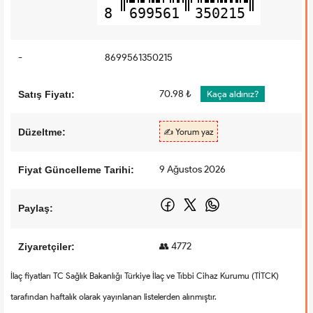
8
699561
350215
-
8699561350215
70.98 ₺
Satış Fiyatı:
Kaça aldınız?
Düzeltme:
✍️ Yorum yaz
9 Ağustos 2026
Fiyat Güncelleme Tarihi:
Paylaş:
👥 4772
Ziyaretçiler:
İlaç fiyatları TC Sağlık Bakanlığı Türkiye İlaç ve Tıbbi Cihaz Kurumu (TİTCK)
tarafından haftalık olarak yayınlanan listelerden alınmıştır.