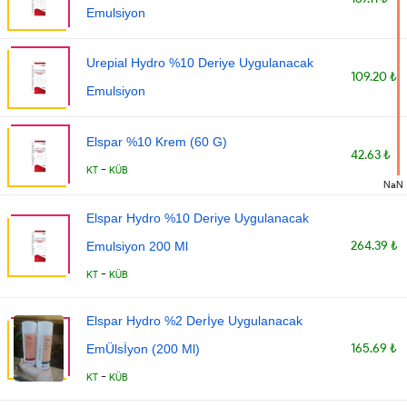
Emulsiyon
Urepial Hydro %10 Deriye Uygulanacak
109.20 ₺
Emulsiyon
Elspar %10 Krem (60 G)
42.63 ₺
-
KT
KÜB
NaN
Elspar Hydro %10 Deriye Uygulanacak
264.39 ₺
Emulsiyon 200 Ml
-
KT
KÜB
Elspar Hydro %2 Derİye Uygulanacak
165.69 ₺
EmÜlsİyon (200 Ml)
-
KT
KÜB