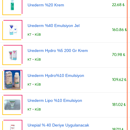
22.68 ₺
Urederm %20 Krem
Urederm %40 Emulsiyon Jel
160.86 ₺
-
KT
KÜB
Urederm Hydro %5 200 Gr Krem
70.98 ₺
-
KT
KÜB
Urederm Hydro%10 Emulsiyon
109.62 ₺
-
KT
KÜB
Urederm Lipo %10 Emulsiyon
181.02 ₺
-
KT
KÜB
Urepial % 40 Deriye Uygulanacak
187.11 ₺