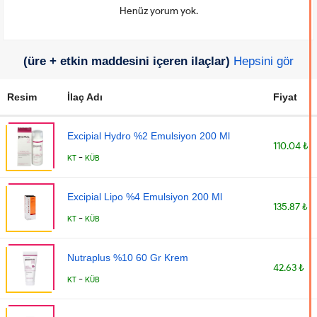
Henüz yorum yok.
(üre + etkin maddesini içeren ilaçlar)
Hepsini gör
Resim
İlaç Adı
Fiyat
Excipial Hydro %2 Emulsiyon 200 Ml
110.04 ₺
-
KT
KÜB
Excipial Lipo %4 Emulsiyon 200 Ml
135.87 ₺
-
KT
KÜB
Nutraplus %10 60 Gr Krem
42.63 ₺
-
KT
KÜB