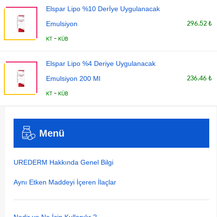
Elspar Lipo %10 Derİye Uygulanacak
296.52 ₺
Emulsiyon
-
KT
KÜB
Elspar Lipo %4 Deriye Uygulanacak
236.46 ₺
Emulsiyon 200 Ml
-
KT
KÜB
Menü
UREDERM Hakkında Genel Bilgi
Aynı Etken Maddeyi İçeren İlaçlar
Nedir ve Ne İçin Kullanılır ?