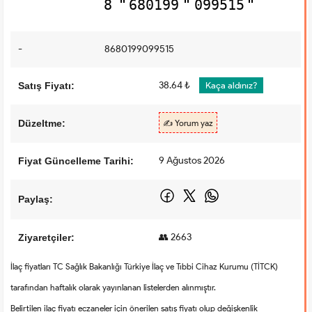
8
680199
099515
-
8680199099515
38.64 ₺
Satış Fiyatı:
Kaça aldınız?
Düzeltme:
✍️ Yorum yaz
9 Ağustos 2026
Fiyat Güncelleme Tarihi:
Paylaş:
👥 2663
Ziyaretçiler:
İlaç fiyatları TC Sağlık Bakanlığı Türkiye İlaç ve Tıbbi Cihaz Kurumu (TİTCK)
tarafından haftalık olarak yayınlanan listelerden alınmıştır.
Belirtilen ilaç fiyatı eczaneler için önerilen satış fiyatı olup değişkenlik