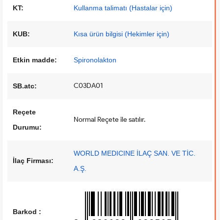
KT:
Kullanma talimatı (Hastalar için)
KUB:
Kısa ürün bilgisi (Hekimler için)
Etkin madde:
Spironolakton
C03DA01
SB.atc:
Reçete
Normal Reçete ile satılır.
Durumu:
WORLD MEDICINE İLAÇ SAN. VE TİC.
İlaç Firması:
A.Ş.
Barkod :