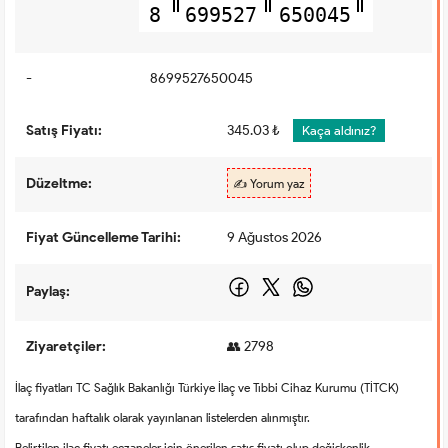
8
699527
650045
-
8699527650045
Satış Fiyatı:
345.03 ₺
Kaça aldınız?
Düzeltme:
✍️ Yorum yaz
Fiyat Güncelleme Tarihi:
9 Ağustos 2026
Paylaş:
Ziyaretçiler:
👥 2798
İlaç fiyatları TC Sağlık Bakanlığı Türkiye İlaç ve Tıbbi Cihaz Kurumu (TİTCK)
tarafından haftalık olarak yayınlanan listelerden alınmıştır.
Belirtilen ilaç fiyatı eczaneler için önerilen satış fiyatı olup değişkenlik