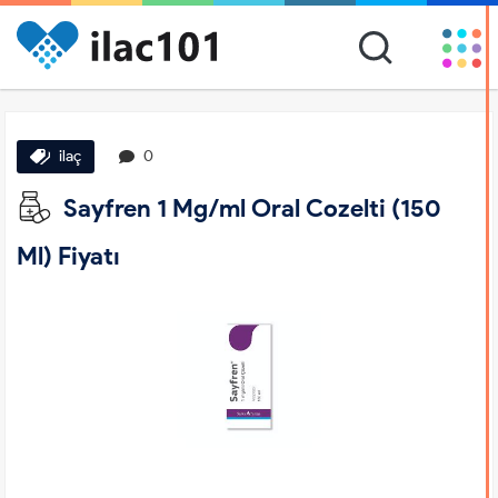
ilaç
0
Sayfren 1 Mg/ml Oral Cozelti (150
Ml) Fiyatı