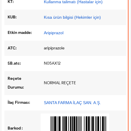
KT:
Kullanma talimatı (Hastalar için)
KUB:
Kısa ürün bilgisi (Hekimler için)
Etkin madde:
Aripiprazol
ATC:
aripiprazole
SB.atc:
N05AX12
Reçete
NORMAL REÇETE
Durumu:
İlaç Firması:
SANTA FARMA İLAÇ SAN. A.Ş.
Barkod :