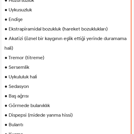
● Huzursuzluk
● Uykusuzluk
● Endişe
● Ekstrapiramidal bozukluk (hareket bozuklukları)
● Akatizi (öznel bir kaygının eşlik ettiği yerinde duramama
hali)
● Tremor (titreme)
● Sersemlik
● Uykululuk hali
● Sedasyon
● Baş ağrısı
● Görmede bulanıklık
● Dispepsi (midede yanma hissi)
● Bulantı