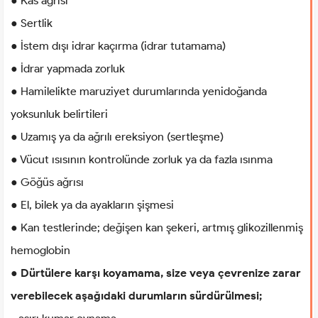
● Kas ağrısı
● Sertlik
● İstem dışı idrar kaçırma (idrar tutamama)
● İdrar yapmada zorluk
● Hamilelikte maruziyet durumlarında yenidoğanda
yoksunluk belirtileri
● Uzamış ya da ağrılı ereksiyon (sertleşme)
● Vücut ısısının kontrolünde zorluk ya da fazla ısınma
● Göğüs ağrısı
● El, bilek ya da ayakların şişmesi
● Kan testlerinde; değişen kan şekeri, artmış glikozillenmiş
hemoglobin
● Dürtülere karşı koyamama, size veya çevrenize zarar
verebilecek aşağıdaki durumların sürdürülmesi;