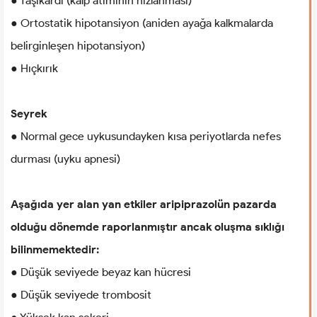
● Taşikardi (kalp atımının hızlanması)
● Ortostatik hipotansiyon (aniden ayağa kalkmalarda
belirginleşen hipotansiyon)
● Hıçkırık
Seyrek
● Normal gece uykusundayken kısa periyotlarda nefes
durması (uyku apnesi)
Aşağıda yer alan yan etkiler aripiprazolün pazarda
olduğu dönemde raporlanmıştır ancak oluşma sıklığı
bilinmemektedir:
● Düşük seviyede beyaz kan hücresi
● Düşük seviyede trombosit