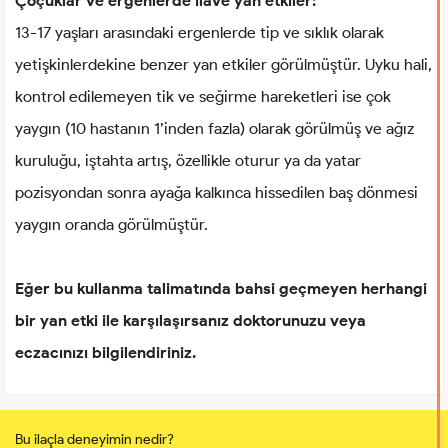
Çoçuklar ve ergenlerde ilave yan etkiler:
13-17 yaşları arasındaki ergenlerde tip ve sıklık olarak
yetişkinlerdekine benzer yan etkiler görülmüştür. Uyku hali,
kontrol edilemeyen tik ve seğirme hareketleri ise çok
yaygın (10 hastanın 1’inden fazla) olarak görülmüş ve ağız
kuruluğu, iştahta artış, özellikle oturur ya da yatar
pozisyondan sonra ayağa kalkınca hissedilen baş dönmesi
yaygın oranda görülmüştür.
Eğer bu kullanma talimatında bahsi geçmeyen herhangi
bir yan etki ile karşılaşırsanız doktorunuzu veya
eczacınızı bilgilendiriniz.
Bu ilaçla deneyimin nedir?