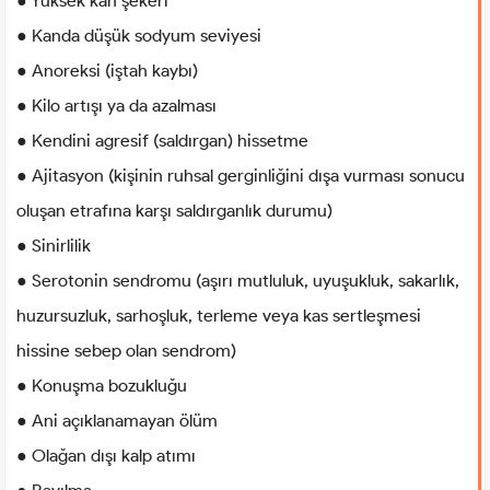
● Yüksek kan şekeri
● Kanda düşük sodyum seviyesi
● Anoreksi (iştah kaybı)
● Kilo artışı ya da azalması
● Kendini agresif (saldırgan) hissetme
● Ajitasyon (kişinin ruhsal gerginliğini dışa vurması sonucu
oluşan etrafına karşı saldırganlık durumu)
● Sinirlilik
● Serotonin sendromu (aşırı mutluluk, uyuşukluk, sakarlık,
huzursuzluk, sarhoşluk, terleme veya kas sertleşmesi
hissine sebep olan sendrom)
● Konuşma bozukluğu
● Ani açıklanamayan ölüm
● Olağan dışı kalp atımı