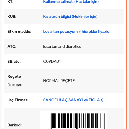
KT:
Kullanma talimatı (Hastalar için)
KUB:
Kısa ürün bilgisi (Hekimler için)
Etkin madde:
Losartan potasyum + hidroklortiyazid
ATC:
losartan and diuretics
SB.atc:
C09DA01
Reçete
NORMAL REÇETE
Durumu:
İlaç Firması:
SANOFİ İLAÇ SANAYİ ve TİC. A.Ş.
Barkod :