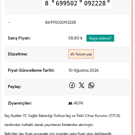
8
699502
092228
-
8699502092228
Satış Fiyatı:
58.80 ₺
Kaça aldınız?
Düzeltme:
✍️ Yorum yaz
Fiyat Güncelleme Tarihi:
10 Ağustos 2026
Paylaş:
Ziyaretçiler:
👥 4074
İlaç fiyatları TC Sağlık Bakanlığı Türkiye İlaç ve Tıbbi Cihaz Kurumu (TİTCK)
tarafından haftalık olarak yayınlanan listelerden alınmıştır.
Belirtilen ilaç fiyatı eczaneler için önerilen satış fiyatı olup değişkenlik