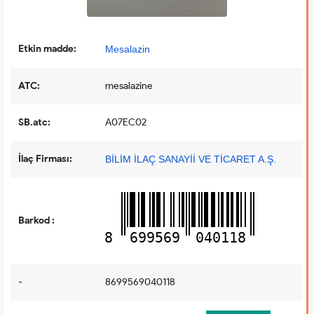
Etkin madde:
Mesalazin
ATC:
mesalazine
SB.atc:
A07EC02
İlaç Firması:
BİLİM İLAÇ SANAYİİ VE TİCARET A.Ş.
Barkod :
8
699569
040118
-
8699569040118