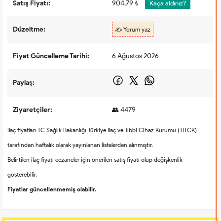
Satış Fiyatı:
904,79 ₺
Kaça aldınız?
Düzeltme:
✍️ Yorum yaz
Fiyat Güncelleme Tarihi:
6 Ağustos 2026
Paylaş:
Ziyaretçiler:
👥 4479
İlaç fiyatları TC Sağlık Bakanlığı Türkiye İlaç ve Tıbbi Cihaz Kurumu (TİTCK)
tarafından haftalık olarak yayınlanan listelerden alınmıştır.
Belirtilen ilaç fiyatı eczaneler için önerilen satış fiyatı olup değişkenlik
gösterebilir.
Fiyatlar güncellenmemiş olabilir.