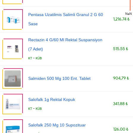
NaN
Pentasa Uzatilmis Salimli Granul 2 G 60
1,216.74 ₺
Sase
Rectazin 4 G/60 Ml Rektal Suspansiyon
515.55 ₺
(7 Adet)
-
KT
KÜB
904,79 ₺
Salmiden 500 Mg 100 Ent. Tablet
Salofalk 1g Rektal Kopuk
341.88 ₺
-
KT
KÜB
Salofalk 250 Mg 10 Supozituar
126.00 ₺