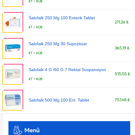
-
KT
KÜB
Salofalk 250 Mg 100 Enterik Tablet
211.26 ₺
-
KT
KÜB
Salofalk 250 Mg 30 Supozituar
365.19 ₺
-
KT
KÜB
Salofalk 4 G /60 G 7 Rektal Suspansiyon
515.55 ₺
-
KT
KÜB
757.68 ₺
Salofalk 500 Mg 100 Ent. Tablet
Menü