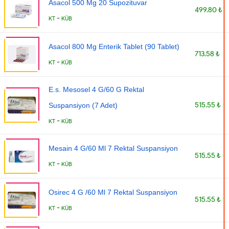
Asacol 500 Mg 20 Supozituvar
499.80 ₺
-
KT
KÜB
Asacol 800 Mg Enterik Tablet (90 Tablet)
713.58 ₺
-
KT
KÜB
E.s. Mesosel 4 G/60 G Rektal
515.55 ₺
Suspansiyon (7 Adet)
-
KT
KÜB
Mesain 4 G/60 Ml 7 Rektal Suspansiyon
515.55 ₺
-
KT
KÜB
Osirec 4 G /60 Ml 7 Rektal Suspansiyon
515.55 ₺
-
KT
KÜB