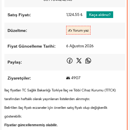
1,124.55 ₺
Satış Fiyatı:
Kaça aldınız?
Düzeltme:
✍️ Yorum yaz
6 Ağustos 2026
Fiyat Güncelleme Tarihi:
Paylaş:
👥 4907
Ziyaretçiler:
İlaç fiyatları TC Sağlık Bakanlığı Türkiye İlaç ve Tıbbi Cihaz Kurumu (TİTCK)
tarafından haftalık olarak yayınlanan listelerden alınmıştır.
Belirtilen ilaç fiyatı eczaneler için önerilen satış fiyatı olup değişkenlik
gösterebilir.
Fiyatlar güncellenmemiş olabilir.