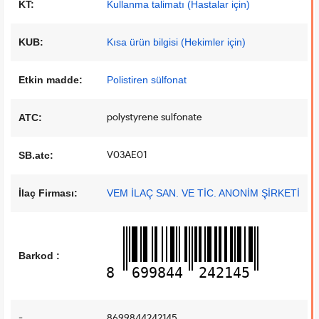
KT:
Kullanma talimatı (Hastalar için)
KUB:
Kısa ürün bilgisi (Hekimler için)
Etkin madde:
Polistiren sülfonat
polystyrene sulfonate
ATC:
V03AE01
SB.atc:
İlaç Firması:
VEM İLAÇ SAN. VE TİC. ANONİM ŞİRKETİ
Barkod :
8
699844
242145
-
8699844242145