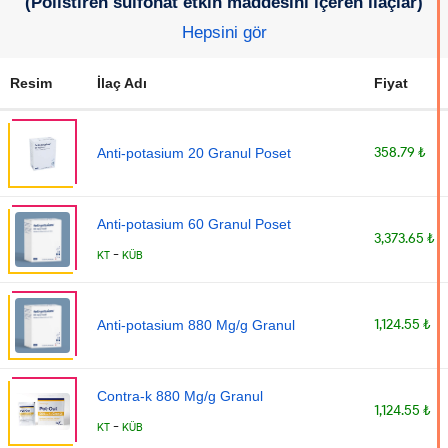
(Polistiren sülfonat etkin maddesini içeren ilaçlar)
Hepsini gör
Resim
İlaç Adı
Fiyat
358.79 ₺
Anti-potasium 20 Granul Poset
Anti-potasium 60 Granul Poset
3,373.65 ₺
-
KT
KÜB
1,124.55 ₺
Anti-potasium 880 Mg/g Granul
Contra-k 880 Mg/g Granul
1,124.55 ₺
-
KT
KÜB