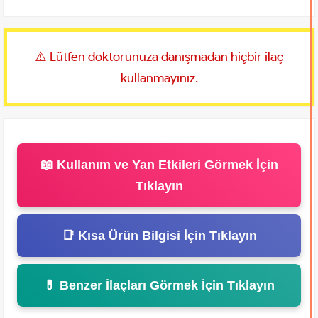
⚠️ Lütfen doktorunuza danışmadan hiçbir ilaç
kullanmayınız.
📖 Kullanım ve Yan Etkileri Görmek İçin
Tıklayın
📑 Kısa Ürün Bilgisi İçin Tıklayın
💊 Benzer İlaçları Görmek İçin Tıklayın