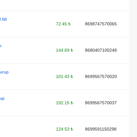
0 Ml
72.45 ₺
8698747570065
p
144.69 ₺
8680407100248
Surup
101.43 ₺
8699567570020
rup
192.15 ₺
8699567570037
124.53 ₺
8699591150298