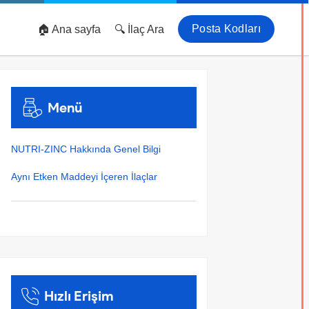
Posta Kodları
🏠 Ana sayfa
🔍 İlaç Ara
Menü
NUTRI-ZINC Hakkında Genel Bilgi
Aynı Etken Maddeyi İçeren İlaçlar
Hızlı Erişim