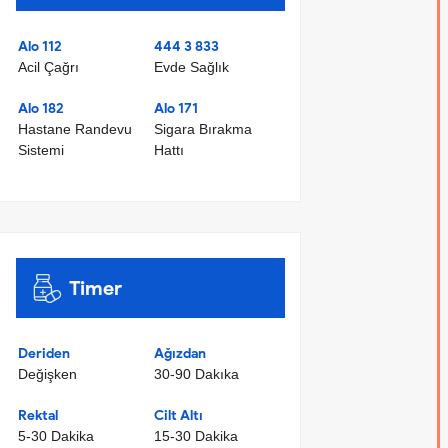
Alo 112
444 3 833
Acil Çağrı
Evde Sağlık
Alo 182
Alo 171
Hastane Randevu
Sigara Bırakma
Sistemi
Hattı
Timer
Deriden
Ağızdan
Değişken
30-90 Dakıka
Rektal
Cilt Altı
5-30 Dakika
15-30 Dakika