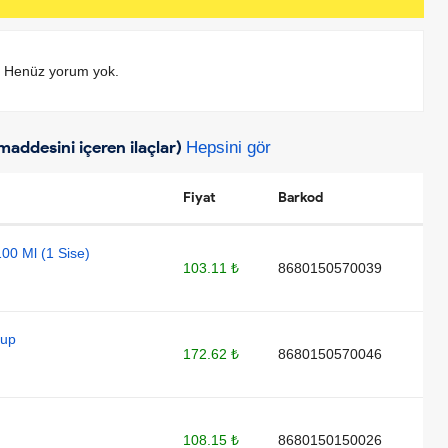
Henüz yorum yok.
 maddesini içeren ilaçlar)
Hepsini gör
Fiyat
Barkod
00 Ml (1 Sise)
103.11 ₺
8680150570039
rup
172.62 ₺
8680150570046
108.15 ₺
8680150150026