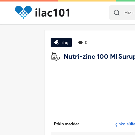
ilaç
0
Nutri-zinc 100 Ml Surup
Etkin madde:
çinko sülf