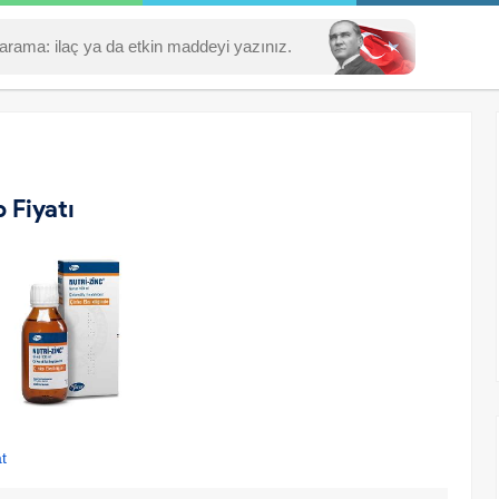
 Fiyatı
at