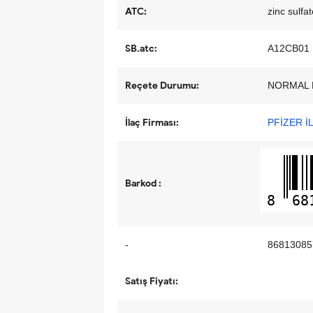
ATC:
zinc sulfa
SB.atc:
A12CB01
Reçete Durumu:
NORMAL 
İlaç Firması:
PFİZER İL
Barkod :
8
68
-
86813085
Satış Fiyatı: