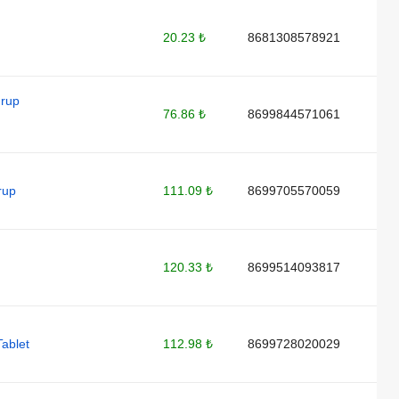
20.23 ₺
8681308578921
urup
76.86 ₺
8699844571061
rup
111.09 ₺
8699705570059
120.33 ₺
8699514093817
ablet
112.98 ₺
8699728020029