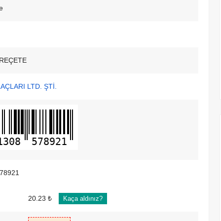
te
REÇETE
AÇLARI LTD. ŞTİ.
1308
578921
78921
20.23 ₺
Kaça aldınız?