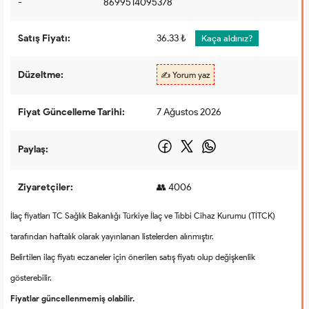
-
8699514095378
Satış Fiyatı:
36.33 ₺
Kaça aldınız?
Düzeltme:
✍️ Yorum yaz
Fiyat Güncelleme Tarihi:
7 Ağustos 2026
Paylaş:
Ziyaretçiler:
👥 4006
İlaç fiyatları TC Sağlık Bakanlığı Türkiye İlaç ve Tıbbi Cihaz Kurumu (TİTCK)
tarafından haftalık olarak yayınlanan listelerden alınmıştır.
Belirtilen ilaç fiyatı eczaneler için önerilen satış fiyatı olup değişkenlik
gösterebilir.
Fiyatlar güncellenmemiş olabilir.