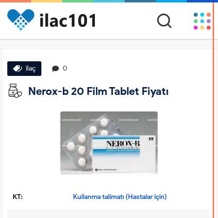
ilaç
0
Nerox-b 20 Film Tablet Fiyatı
KT:
Kullanma talimatı (Hastalar için)