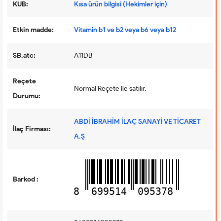
KUB:
Kısa ürün bilgisi (Hekimler için)
Etkin madde:
Vitamin b1 ve b2 veya b6 veya b12
SB.atc:
A11DB
Reçete
Normal Reçete ile satılır.
Durumu:
ABDİ İBRAHİM İLAÇ SANAYİ VE TİCARET
İlaç Firması:
A.Ş
Barkod :
8
699514
095378