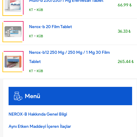
Multi-b 250/250/1 Mg Efervesan Tablet
66.99 ₺
-
KT
KÜB
Nerox-b 20 Film Tablet
36.33 ₺
-
KT
KÜB
Nerox-b12 250 Mg / 250 Mg / 1 Mg 30 Film
Tablet
265.44 ₺
-
KT
KÜB
Menü
NEROX-B Hakkında Genel Bilgi
Aynı Etken Maddeyi İçeren İlaçlar