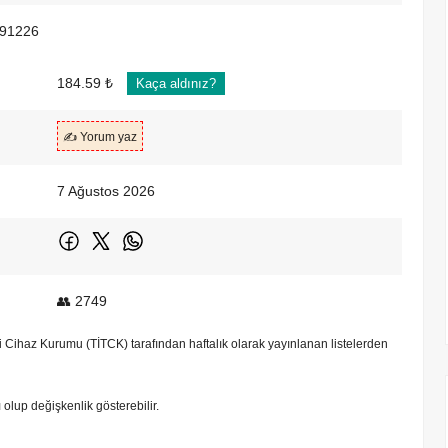
91226
184.59 ₺
Kaça aldınız?
✍️ Yorum yaz
7 Ağustos 2026
👥 2749
bbi Cihaz Kurumu (TİTCK) tarafından haftalık olarak yayınlanan listelerden
tı olup değişkenlik gösterebilir.