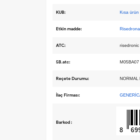
KUB:
Kısa ürün b
Etkin madde:
Risedrona
ATC:
risedronic
SB.atc:
M05BA07
Reçete Durumu:
NORMAL 
İlaç Firması:
GENERİCA 
Barkod :
8
69