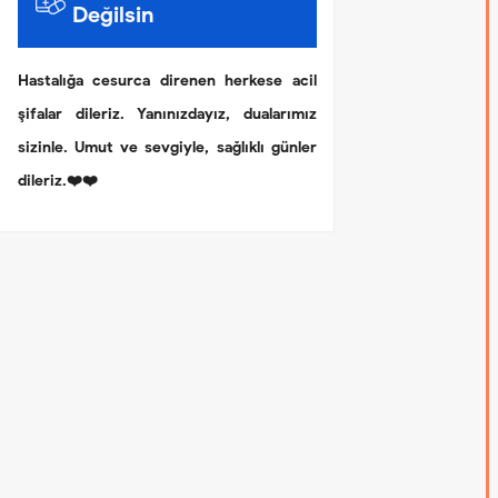
Değilsin
Hastalığa cesurca direnen herkese acil
şifalar dileriz. Yanınızdayız, dualarımız
sizinle. Umut ve sevgiyle, sağlıklı günler
dileriz.❤️❤️