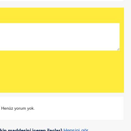
Henüz yorum yok.
in maddesini içeren ilaçlar)
Hepsini gör