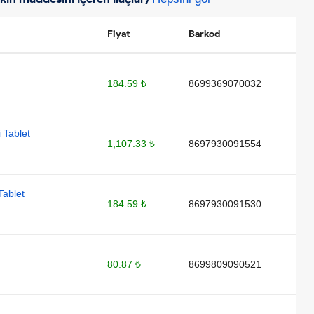
Fiyat
Barkod
184.59 ₺
8699369070032
 Tablet
1,107.33 ₺
8697930091554
Tablet
184.59 ₺
8697930091530
80.87 ₺
8699809090521