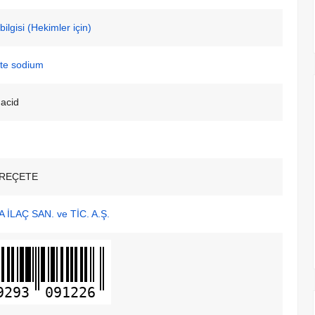
ilgisi (Hekimler için)
te sodium
 acid
REÇETE
İLAÇ SAN. ve TİC. A.Ş.
9293
091226