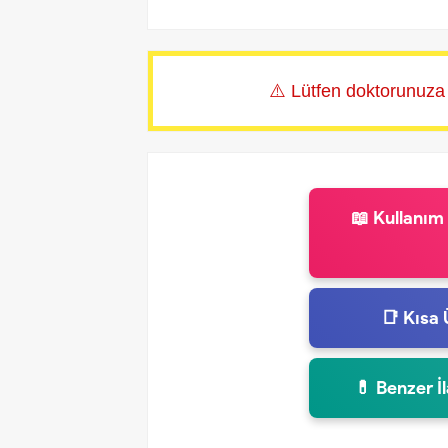
⚠️ Lütfen doktorunuza
📖 Kullanım
📑 Kısa 
💊 Benzer İ