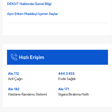
DEKSIT Hakkında Genel Bilgi
Aynı Etken Maddeyi İçeren İlaçlar
Hızlı Erişim
Alo 112
444 3 833
Acil Çağrı
Evde Sağlık
Alo 182
Alo 171
Hastane Randevu Sistemi
Sigara Bırakma Hattı