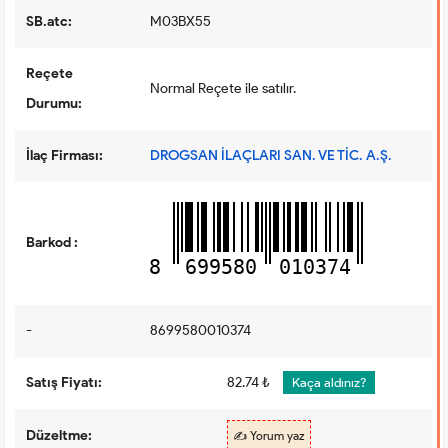
SB.atc:
M03BX55
Reçete
Normal Reçete ile satılır.
Durumu:
İlaç Firması:
DROGSAN İLAÇLARI SAN. VE TİC. A.Ş.
Barkod :
8
699580
010374
-
8699580010374
Satış Fiyatı:
82.74 ₺
Kaça aldınız?
Düzeltme:
✍️ Yorum yaz