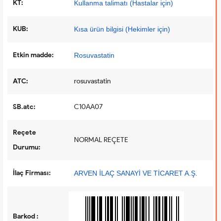
KT:
Kullanma talimatı (Hastalar için)
KUB:
Kısa ürün bilgisi (Hekimler için)
Etkin madde:
Rosuvastatin
ATC:
rosuvastatin
SB.atc:
C10AA07
Reçete
NORMAL REÇETE
Durumu:
İlaç Firması:
ARVEN İLAÇ SANAYİ VE TİCARET A.Ş.
Barkod :