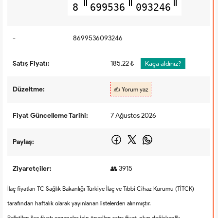
8
699536
093246
-
8699536093246
Satış Fiyatı:
185.22 ₺
Kaça aldınız?
Düzeltme:
✍️ Yorum yaz
Fiyat Güncelleme Tarihi:
7 Ağustos 2026
Paylaş:
Ziyaretçiler:
👥 3915
İlaç fiyatları TC Sağlık Bakanlığı Türkiye İlaç ve Tıbbi Cihaz Kurumu (TİTCK)
tarafından haftalık olarak yayınlanan listelerden alınmıştır.
Belirtilen ilaç fiyatı eczaneler için önerilen satış fiyatı olup değişkenlik