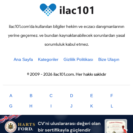
ilac101.com'da kullanılan bilgiler hekim ve eczacı danışmanlarının
yerine geçemez. ve bundan kaynaklanabilecek sorunlardan yasal
sorumluluk kabul etmez.
Ana Sayfa
Kategoriler
Gizlilik Politikası
Bize Ulaşın
© 2009 - 2026 ilac101.com. Her hakkı saklıdır
A
B
C
D
E
F
G
H
I
J
K
L
M
N
O
P
R
S
T
U
V
X
Y
Z