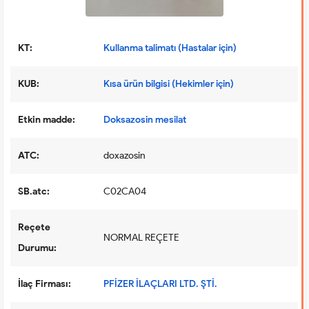
KT:
Kullanma talimatı (Hastalar için)
KUB:
Kısa ürün bilgisi (Hekimler için)
Etkin madde:
Doksazosin mesilat
ATC:
doxazosin
SB.atc:
C02CA04
Reçete
NORMAL REÇETE
Durumu:
İlaç Firması:
PFİZER İLAÇLARI LTD. ŞTİ.