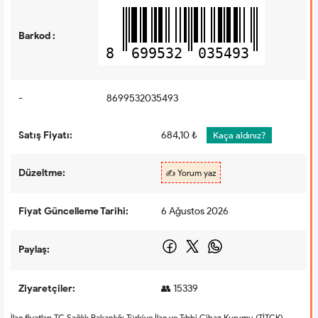
Barkod :
8
699532
035493
-
8699532035493
Satış Fiyatı:
684,10 ₺
Kaça aldınız?
Düzeltme:
✍️ Yorum yaz
Fiyat Güncelleme Tarihi:
6 Ağustos 2026
Paylaş:
Ziyaretçiler:
👥 15339
İlaç fiyatları TC Sağlık Bakanlığı Türkiye İlaç ve Tıbbi Cihaz Kurumu (TİTCK)