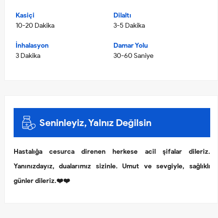
Kasiçi
Dilaltı
10-20 Dakika
3-5 Dakika
İnhalasyon
Damar Yolu
3 Dakika
30-60 Saniye
Seninleyiz, Yalnız Değilsin
Hastalığa cesurca direnen herkese acil şifalar dileriz.
Yanınızdayız, dualarımız sizinle. Umut ve sevgiyle, sağlıklı
günler dileriz.❤️❤️