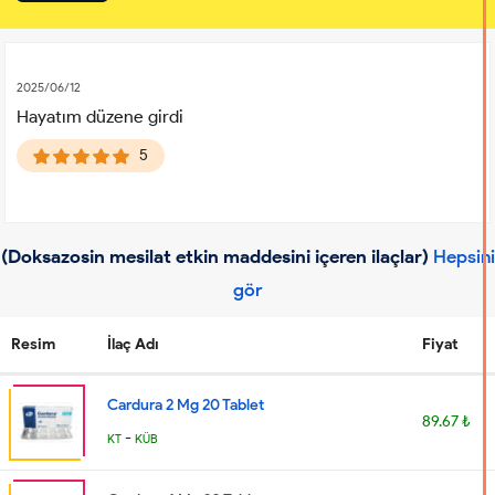
2025/06/12
Hayatım düzene girdi
5
(Doksazosin mesilat etkin maddesini içeren ilaçlar)
Hepsini
gör
Resim
İlaç Adı
Fiyat
Cardura 2 Mg 20 Tablet
89.67 ₺
-
KT
KÜB