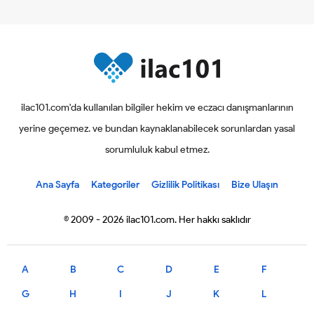
ilac101.com'da kullanılan bilgiler hekim ve eczacı danışmanlarının
yerine geçemez. ve bundan kaynaklanabilecek sorunlardan yasal
sorumluluk kabul etmez.
Ana Sayfa
Kategoriler
Gizlilik Politikası
Bize Ulaşın
© 2009 - 2026 ilac101.com. Her hakkı saklıdır
A
B
C
D
E
F
G
H
I
J
K
L