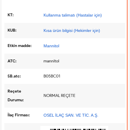
KT:
Kullanma talimatı (Hastalar için)
KUB:
Kısa ürün bilgisi (Hekimler için)
Etkin madde:
Mannitol
ATC:
mannitol
SB.atc:
B05BC01
Reçete
NORMAL REÇETE
Durumu:
İlaç Firması:
OSEL İLAÇ SAN. VE TİC. A.Ş.