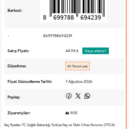
Barkod :
8
699788
694239
-
8699788694239
Satış Fiyatı:
44.94 ₺
Kaça aldınız?
Düzeltme:
✍️ Yorum yaz
Fiyat Güncelleme Tarihi:
7 Ağustos 2026
Paylaş:
Ziyaretçiler:
👥 905
İlaç fiyatları TC Sağlık Bakanlığı Türkiye İlaç ve Tıbbi Cihaz Kurumu (TİTCK)