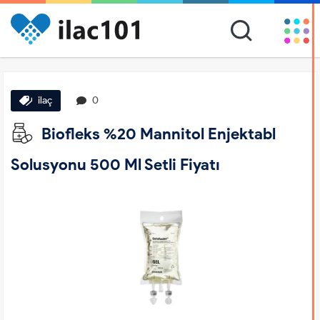
ilaç
0
Biofleks %20 Mannitol Enjektabl
Solusyonu 500 Ml Setli Fiyatı