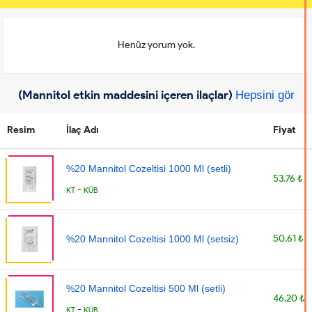
Henüz yorum yok.
(Mannitol etkin maddesini içeren ilaçlar)
Hepsini gör
Resim
İlaç Adı
Fiyat
%20 Mannitol Cozeltisi 1000 Ml (setli)
53.76 ₺
-
KT
KÜB
50.61 ₺
%20 Mannitol Cozeltisi 1000 Ml (setsiz)
%20 Mannitol Cozeltisi 500 Ml (setli)
46.20 ₺
-
KT
KÜB