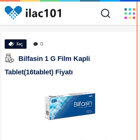
ilaç
0
Bilfasin 1 G Film Kapli
Tablet(16tablet) Fiyatı