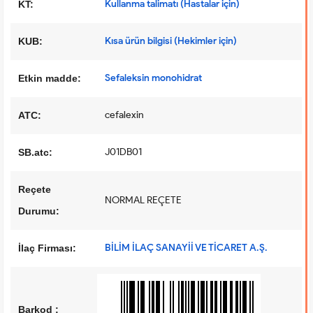
Kullanma talimatı (Hastalar için)
KT:
Kısa ürün bilgisi (Hekimler için)
KUB:
Sefaleksin monohidrat
Etkin madde:
cefalexin
ATC:
J01DB01
SB.atc:
Reçete
NORMAL REÇETE
Durumu:
BİLİM İLAÇ SANAYİİ VE TİCARET A.Ş.
İlaç Firması:
Barkod :