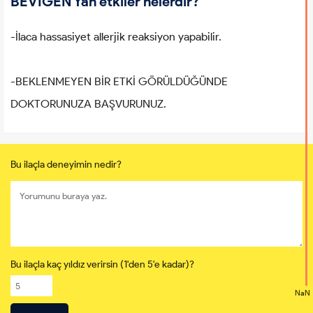
BEVIGEN Yan etkiler nelerdir?
-İlaca hassasiyet allerjik reaksiyon yapabilir.
-BEKLENMEYEN BİR ETKİ GÖRÜLDÜĞÜNDE
DOKTORUNUZA BAŞVURUNUZ.
Bu ilaçla deneyimin nedir?
Bu ilaçla kaç yıldız verirsin (1'den 5'e kadar)?
NaN