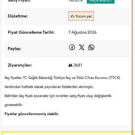
Satış Fiyatı:
118.65 ₺
Kaça aldınız?
Düzeltme:
✍️ Yorum yaz
Fiyat Güncelleme Tarihi:
7 Ağustos 2026
Paylaş:
Ziyaretçiler:
👥 3681
İlaç fiyatları TC Sağlık Bakanlığı Türkiye İlaç ve Tıbbi Cihaz Kurumu (TİTCK)
tarafından haftalık olarak yayınlanan listelerden alınmıştır.
Belirtilen ilaç fiyatı eczaneler için önerilen satış fiyatı olup değişkenlik
gösterebilir.
Fiyatlar güncellenmemiş olabilir.