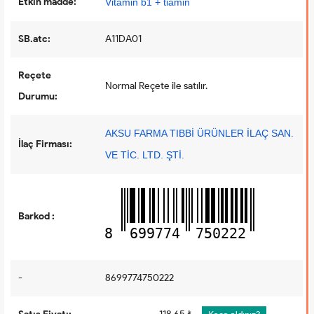
Etkin madde:
Vitamin b1 + tiamin
SB.atc:
A11DA01
Reçete
Normal Reçete ile satılır.
Durumu:
AKSU FARMA TIBBİ ÜRÜNLER İLAÇ SAN.
İlaç Firması:
VE TİC. LTD. ŞTİ.
Barkod :
8
699774
750222
-
8699774750222