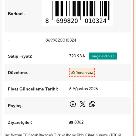
Barkod :
8
699820
010324
-
8699820010324
720.93 ₺
Satış Fiyatı:
Kaça aldınız?
Düzeltme:
✍️ Yorum yaz
6 Ağustos 2026
Fiyat Güncelleme Tarihi:
Paylaş:
👥 8362
Ziyaretçiler:
İlaç fiyatları TC Sağlık Bakanlığı Türkiye İlaç ve Tıbbi Cihaz Kurumu (TİTCK)