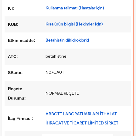
Kullanma talimatı (Hastalar için)
KT:
Kısa ürün bilgisi (Hekimler için)
KUB:
Betahistin dihidroklorid
Etkin madde:
betahistine
ATC:
N07CA01
SB.atc:
Reçete
NORMAL REÇETE
Durumu:
ABBOTT LABORATUARLARI İTHALAT
İlaç Firması:
İHRACAT VE TİCARET LİMİTED ŞİRKETİ