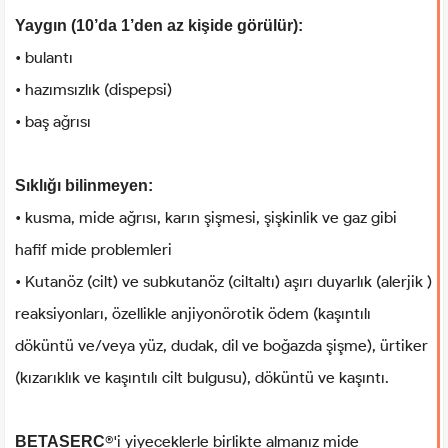
Yaygın (10’da 1’den az kişide görülür):
• bulantı
• hazımsızlık (dispepsi)
• baş ağrısı
Sıklığı bilinmeyen:
• kusma, mide ağrısı, karın şişmesi, şişkinlik ve gaz gibi
hafif mide problemleri
• Kutanöz (cilt) ve subkutanöz (ciltaltı) aşırı duyarlık (alerjik )
reaksiyonları, özellikle anjiyonörotik ödem (kaşıntılı
döküntü ve/veya yüz, dudak, dil ve boğazda şişme), ürtiker
(kızarıklık ve kaşıntılı cilt bulgusu), döküntü ve kaşıntı.
®'i yiyeceklerle birlikte almanız mide
BETASERC