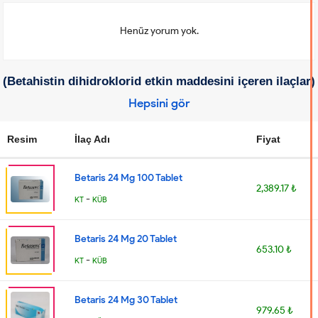
Henüz yorum yok.
(Betahistin dihidroklorid etkin maddesini içeren ilaçlar)
Hepsini gör
Resim
İlaç Adı
Fiyat
Betaris 24 Mg 100 Tablet
2,389.17 ₺
-
KT
KÜB
Betaris 24 Mg 20 Tablet
653.10 ₺
-
KT
KÜB
Betaris 24 Mg 30 Tablet
979.65 ₺