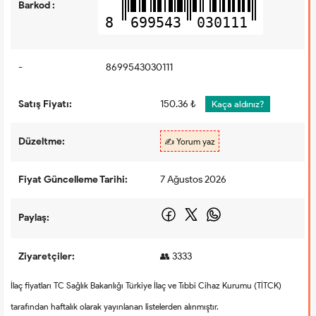
Barkod :
8
699543
030111
-
8699543030111
Satış Fiyatı:
150.36 ₺
Kaça aldınız?
Düzeltme:
✍️ Yorum yaz
Fiyat Güncelleme Tarihi:
7 Ağustos 2026
Paylaş:
Ziyaretçiler:
👥 3333
İlaç fiyatları TC Sağlık Bakanlığı Türkiye İlaç ve Tıbbi Cihaz Kurumu (TİTCK)
tarafından haftalık olarak yayınlanan listelerden alınmıştır.