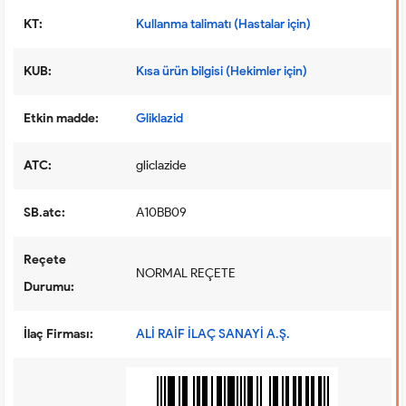
KT:
Kullanma talimatı (Hastalar için)
KUB:
Kısa ürün bilgisi (Hekimler için)
Etkin madde:
Gliklazid
ATC:
gliclazide
SB.atc:
A10BB09
Reçete
NORMAL REÇETE
Durumu:
İlaç Firması:
ALİ RAİF İLAÇ SANAYİ A.Ş.