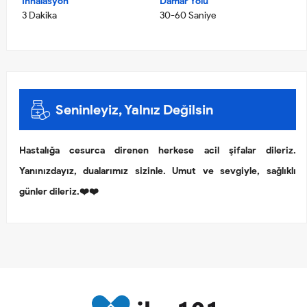
İnhalasyon
Damar Yolu
3 Dakika
30-60 Saniye
Seninleyiz, Yalnız Değilsin
Hastalığa cesurca direnen herkese acil şifalar dileriz.
Yanınızdayız, dualarımız sizinle. Umut ve sevgiyle, sağlıklı
günler dileriz.❤️❤️