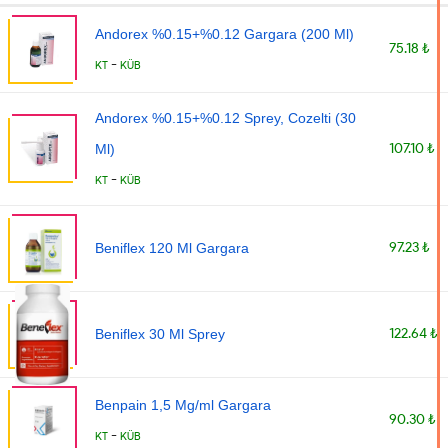
Andorex %0.15+%0.12 Gargara (200 Ml)
75.18 ₺
-
KT
KÜB
Andorex %0.15+%0.12 Sprey, Cozelti (30
107.10 ₺
Ml)
-
KT
KÜB
97.23 ₺
Beniflex 120 Ml Gargara
122.64 ₺
Beniflex 30 Ml Sprey
Benpain 1,5 Mg/ml Gargara
90.30 ₺
-
KT
KÜB