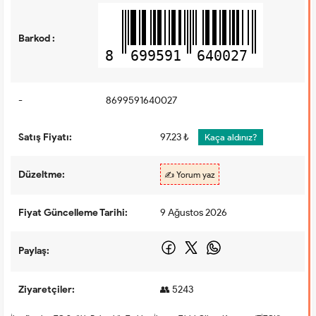
Barkod :
8
699591
640027
-
8699591640027
Satış Fiyatı:
97.23 ₺
Kaça aldınız?
Düzeltme:
✍️ Yorum yaz
Fiyat Güncelleme Tarihi:
9 Ağustos 2026
Paylaş:
Ziyaretçiler:
👥 5243