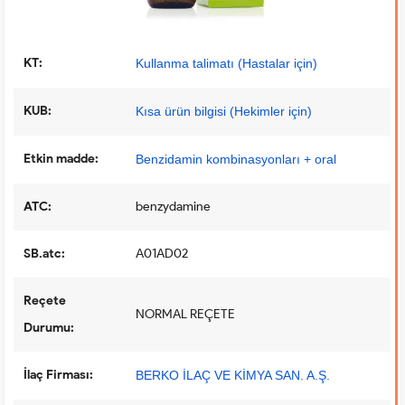
KT:
Kullanma talimatı (Hastalar için)
KUB:
Kısa ürün bilgisi (Hekimler için)
Etkin madde:
Benzidamin kombinasyonları + oral
ATC:
benzydamine
SB.atc:
A01AD02
Reçete
NORMAL REÇETE
Durumu:
İlaç Firması:
BERKO İLAÇ VE KİMYA SAN. A.Ş.