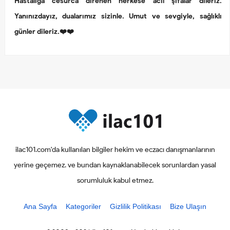
Hastalığa cesurca direnen herkese acil şifalar dileriz.
Yanınızdayız, dualarımız sizinle. Umut ve sevgiyle, sağlıklı
günler dileriz.❤️❤️
ilac101.com'da kullanılan bilgiler hekim ve eczacı danışmanlarının
yerine geçemez. ve bundan kaynaklanabilecek sorunlardan yasal
sorumluluk kabul etmez.
Ana Sayfa
Kategoriler
Gizlilik Politikası
Bize Ulaşın