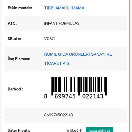
Etkin madde:
TIBBI AMACLI MAMA
ATC:
INFANT FORMULAS
SB.atc:
V06C
NUMIL GIDA ÜRÜNLERİ SANAYİ VE
İlaç Firması:
TİCARET A.Ş.
Barkod :
8
699745
022143
-
8699745022143
Satış Fiyatı:
618.66 ₺
Kaça aldınız?