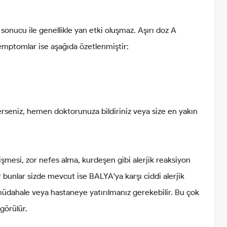
onucu ile genellikle yan etki oluşmaz. Aşırı doz A
emptomlar ise aşağıda özetlenmiştir:
erseniz, hemen doktorunuza bildiriniz veya size en yakın
şişmesi, zor nefes alma, kurdeşen gibi alerjik reaksiyon
r bunlar sizde mevcut ise BALYA'ya karşı ciddi alerjik
müdahale veya hastaneye yatırılmanız gerekebilir. Bu çok
görülür.