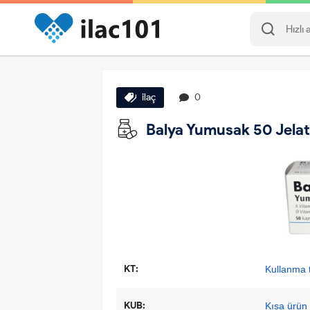
ilaç
0
Balya Yumusak 50 Jelati
KT:
Kullanma t
KUB:
Kısa ürün b