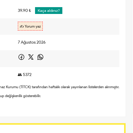
39.90 ₺
Kaça aldınız?
✍️ Yorum yaz
7 Ağustos 2026
👥 5372
Cihaz Kurumu (TİTCK) tarafından haftalık olarak yayınlanan listelerden alınmıştır.
olup değişkenlik gösterebilir.