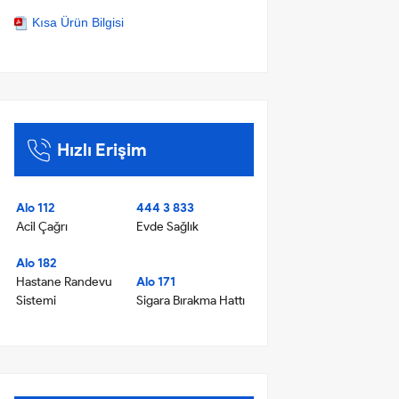
Kısa Ürün Bilgisi
Hızlı Erişim
Alo 112
444 3 833
Acil Çağrı
Evde Sağlık
Alo 182
Hastane Randevu
Alo 171
Sistemi
Sigara Bırakma Hattı