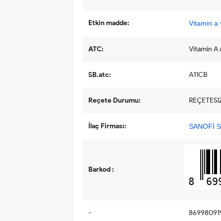
Etkin madde:
Vitamin a 
ATC:
Vitamin A 
SB.atc:
A11CB
Reçete Durumu:
REÇETESI
İlaç Firması:
SANOFİ S
Barkod :
8
69
-
86998091