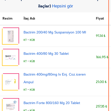
ilaçlar)
Hepsini gör
Resim
İlaç Adı
Fiyat
Bactrim 200/40 Mg Suspansiyon 100 Ml
91.14 ₺
-
KT
KÜB
Bactrim 400/80 Mg 30 Tablet
166.95 ₺
-
KT
KÜB
Bactrim 400mg/80mg Iv Enj. Coz.iceren
21.00 ₺
Ampul
-
KT
KÜB
Bactrim Forte 800/160 Mg 20 Tablet
217.35 ₺
-
KT
KÜB