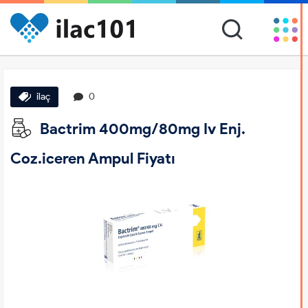
ilaç
0
Bactrim 400mg/80mg Iv Enj.
Coz.iceren Ampul Fiyatı