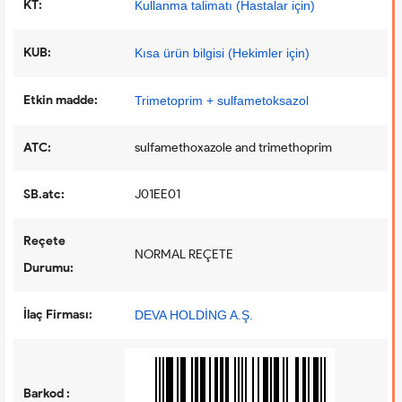
KT:
Kullanma talimatı (Hastalar için)
KUB:
Kısa ürün bilgisi (Hekimler için)
Etkin madde:
Trimetoprim + sulfametoksazol
ATC:
sulfamethoxazole and trimethoprim
SB.atc:
J01EE01
Reçete
NORMAL REÇETE
Durumu:
İlaç Firması:
DEVA HOLDİNG A.Ş.
Barkod :