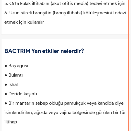
5. Orta kulak iltihabını (akut otitis media) tedavi etmek için
6. Uzun süreli bronşitin (bronş iltihabı) kötüleşmesini tedavi
etmek için kullanılır
BACTRIM Yan etkiler nelerdir?
● Baş ağrısı
● Bulantı
● İshal
● Deride kaşıntı
● Bir mantarın sebep olduğu pamukçuk veya kandida diye
isimlendirilen, ağızda veya vajina bölgesinde görülen bir tür
iltihap