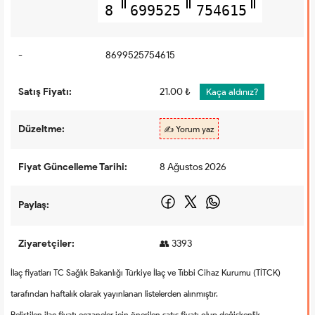
8
699525
754615
-
8699525754615
Satış Fiyatı:
21.00 ₺
Kaça aldınız?
Düzeltme:
✍️ Yorum yaz
Fiyat Güncelleme Tarihi:
8 Ağustos 2026
Paylaş:
Ziyaretçiler:
👥 3393
İlaç fiyatları TC Sağlık Bakanlığı Türkiye İlaç ve Tıbbi Cihaz Kurumu (TİTCK)
tarafından haftalık olarak yayınlanan listelerden alınmıştır.
Belirtilen ilaç fiyatı eczaneler için önerilen satış fiyatı olup değişkenlik