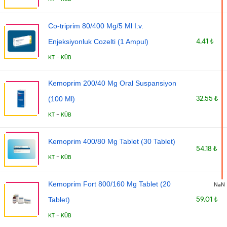
Co-triprim 80/400 Mg/5 Ml I.v.
4.41 ₺
Enjeksiyonluk Cozelti (1 Ampul)
-
KT
KÜB
Kemoprim 200/40 Mg Oral Suspansiyon
32.55 ₺
(100 Ml)
-
KT
KÜB
Kemoprim 400/80 Mg Tablet (30 Tablet)
54.18 ₺
-
KT
KÜB
Kemoprim Fort 800/160 Mg Tablet (20
NaN
59.01 ₺
Tablet)
-
KT
KÜB