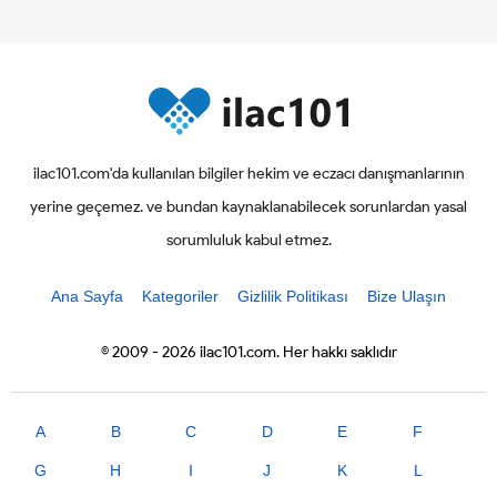
ilac101.com'da kullanılan bilgiler hekim ve eczacı danışmanlarının
yerine geçemez. ve bundan kaynaklanabilecek sorunlardan yasal
sorumluluk kabul etmez.
Ana Sayfa
Kategoriler
Gizlilik Politikası
Bize Ulaşın
© 2009 - 2026 ilac101.com. Her hakkı saklıdır
A
B
C
D
E
F
G
H
I
J
K
L