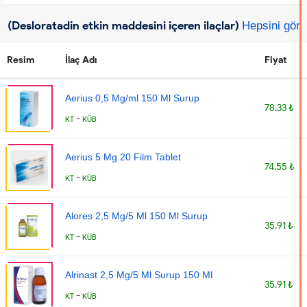
(Desloratadin etkin maddesini içeren ilaçlar)
Hepsini gör
Resim
İlaç Adı
Fiyat
Aerius 0,5 Mg/ml 150 Ml Surup
78.33 ₺
-
KT
KÜB
Aerius 5 Mg 20 Film Tablet
74.55 ₺
-
KT
KÜB
Alores 2,5 Mg/5 Ml 150 Ml Surup
35.91 ₺
-
KT
KÜB
Alrinast 2,5 Mg/5 Ml Surup 150 Ml
35.91 ₺
-
KT
KÜB