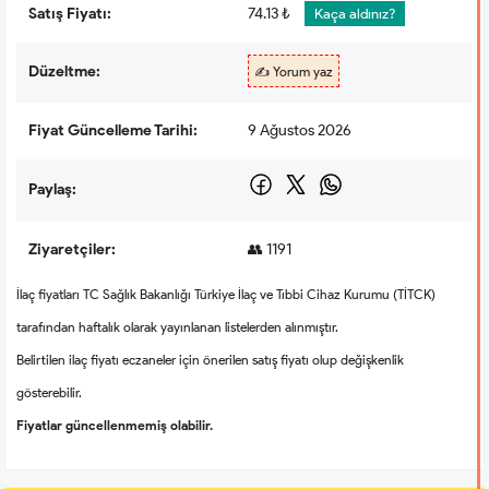
Satış Fiyatı:
74.13 ₺
Kaça aldınız?
Düzeltme:
✍️ Yorum yaz
Fiyat Güncelleme Tarihi:
9 Ağustos 2026
Paylaş:
Ziyaretçiler:
👥 1191
İlaç fiyatları TC Sağlık Bakanlığı Türkiye İlaç ve Tıbbi Cihaz Kurumu (TİTCK)
tarafından haftalık olarak yayınlanan listelerden alınmıştır.
Belirtilen ilaç fiyatı eczaneler için önerilen satış fiyatı olup değişkenlik
gösterebilir.
Fiyatlar güncellenmemiş olabilir.