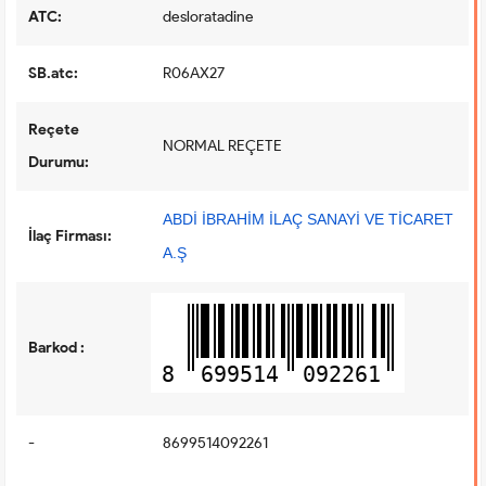
ATC:
desloratadine
SB.atc:
R06AX27
Reçete
NORMAL REÇETE
Durumu:
ABDİ İBRAHİM İLAÇ SANAYİ VE TİCARET
İlaç Firması:
A.Ş
Barkod :
8
699514
092261
-
8699514092261