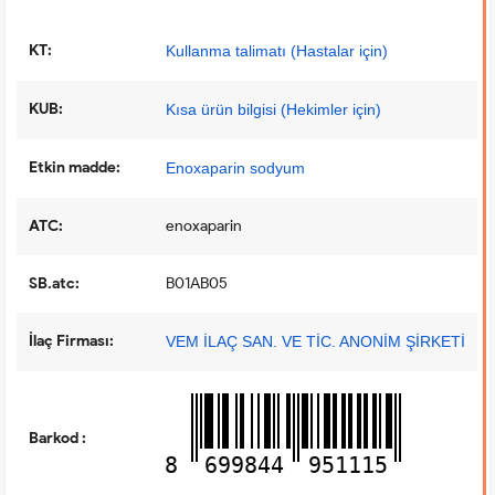
KT:
Kullanma talimatı (Hastalar için)
KUB:
Kısa ürün bilgisi (Hekimler için)
Etkin madde:
Enoxaparin sodyum
ATC:
enoxaparin
SB.atc:
B01AB05
İlaç Firması:
VEM İLAÇ SAN. VE TİC. ANONİM ŞİRKETİ
Barkod :
8
699844
951115