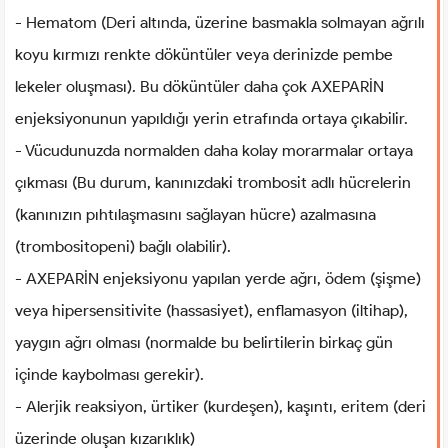
- Hematom (Deri altında, üzerine basmakla solmayan ağrılı
koyu kırmızı renkte döküntüler veya derinizde pembe
lekeler oluşması). Bu döküntüler daha çok AXEPARİN
enjeksiyonunun yapıldığı yerin etrafında ortaya çıkabilir.
- Vücudunuzda normalden daha kolay morarmalar ortaya
çıkması (Bu durum, kanınızdaki trombosit adlı hücrelerin
(kanınızın pıhtılaşmasını sağlayan hücre) azalmasına
(trombositopeni) bağlı olabilir).
- AXEPARİN enjeksiyonu yapılan yerde ağrı, ödem (şişme)
veya hipersensitivite (hassasiyet), enflamasyon (iltihap),
yaygın ağrı olması (normalde bu belirtilerin birkaç gün
içinde kaybolması gerekir).
- Alerjik reaksiyon, ürtiker (kurdeşen), kaşıntı, eritem (deri
üzerinde oluşan kızarıklık)