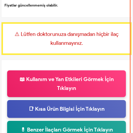
Fiyatlar güncellenmemiş olabilir.
⚠️ Lütfen doktorunuza danışmadan hiçbir ilaç
kullanmayınız.
📖 Kullanım ve Yan Etkileri Görmek İçin
Tıklayın
📑 Kısa Ürün Bilgisi İçin Tıklayın
💊 Benzer İlaçları Görmek İçin Tıklayın