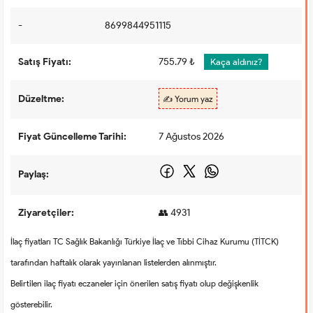
-
8699844951115
Satış Fiyatı:
755.79 ₺
Kaça aldınız?
Düzeltme:
✍️ Yorum yaz
Fiyat Güncelleme Tarihi:
7 Ağustos 2026
Paylaş:
Ziyaretçiler:
👥 4931
İlaç fiyatları TC Sağlık Bakanlığı Türkiye İlaç ve Tıbbi Cihaz Kurumu (TİTCK)
tarafından haftalık olarak yayınlanan listelerden alınmıştır.
Belirtilen ilaç fiyatı eczaneler için önerilen satış fiyatı olup değişkenlik
gösterebilir.