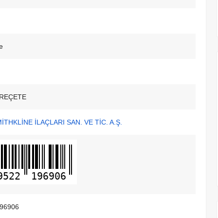
e
REÇETE
THKLİNE İLAÇLARI SAN. VE TİC. A.Ş.
9522
196906
96906