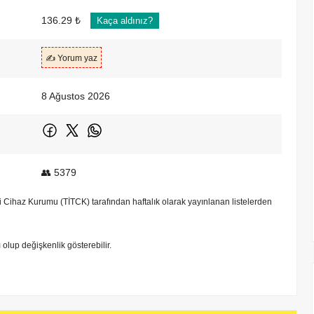
136.29 ₺
Kaça aldınız?
✍️ Yorum yaz
8 Ağustos 2026
👥 5379
bbi Cihaz Kurumu (TİTCK) tarafından haftalık olarak yayınlanan listelerden
tı olup değişkenlik gösterebilir.