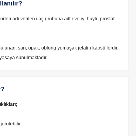
lanılır?
eri adı verilen ilaç grubuna aittir ve iyi huylu prostat
nan, sarı, opak, oblong yumuşak jelatin kapsüllerdir.
piyasaya sunulmaktadır.
r?
klıkları;
görülebilir.