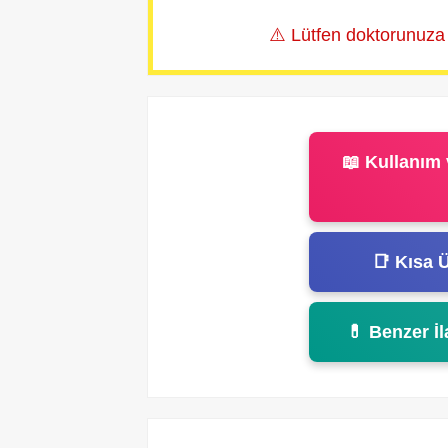
⚠️ Lütfen doktorunuza
📖 Kullanım 
📑 Kısa Ü
💊 Benzer İl