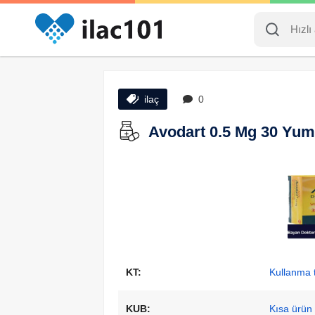
ilaç
0
Avodart 0.5 Mg 30 Yum
KT:
Kullanma t
KUB:
Kısa ürün b