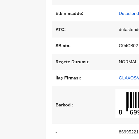
Etkin madde:
Dutasterid
ATC:
dutasterid
SB.atc:
G04CB02
Reçete Durumu:
NORMAL 
İlaç Firması:
GLAXOSMİ
Barkod :
8
69
-
86995221