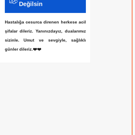
Değilsin
Hastalığa cesurca direnen herkese acil
şifalar dileriz. Yanınızdayız, dualarımız
sizinle. Umut ve sevgiyle, sağlıklı
günler dileriz.❤️❤️