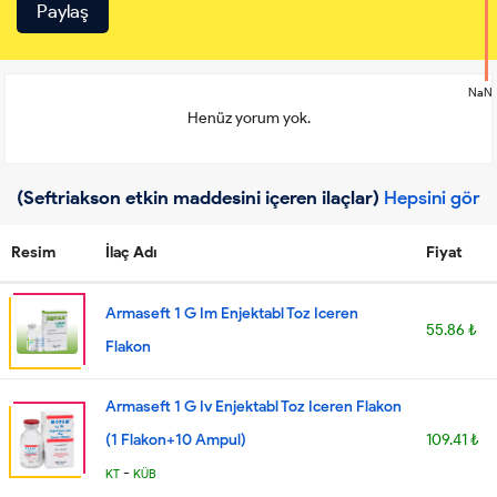
NaN
Henüz yorum yok.
(Seftriakson etkin maddesini içeren ilaçlar)
Hepsini gör
Resim
İlaç Adı
Fiyat
Armaseft 1 G Im Enjektabl Toz Iceren
55.86 ₺
Flakon
Armaseft 1 G Iv Enjektabl Toz Iceren Flakon
(1 Flakon+10 Ampul)
109.41 ₺
-
KT
KÜB