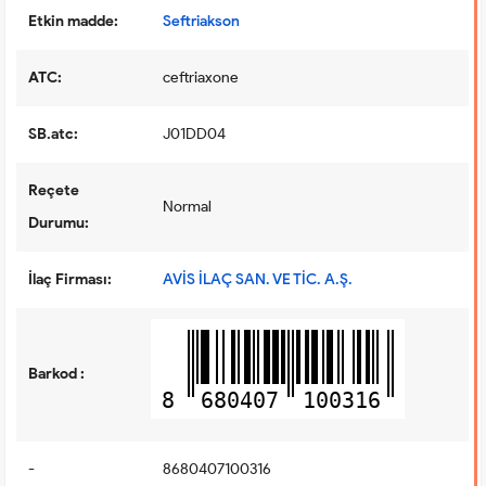
Etkin madde:
Seftriakson
ATC:
ceftriaxone
SB.atc:
J01DD04
Reçete
Normal
Durumu:
İlaç Firması:
AVİS İLAÇ SAN. VE TİC. A.Ş.
Barkod :
8
680407
100316
-
8680407100316