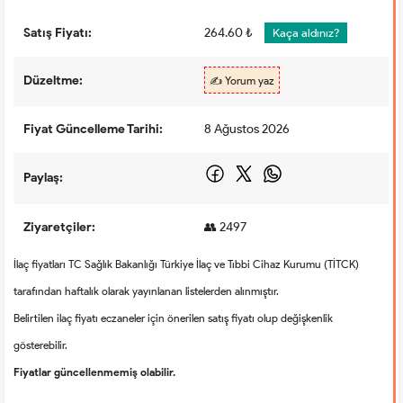
Satış Fiyatı:
264.60 ₺
Kaça aldınız?
Düzeltme:
✍️ Yorum yaz
Fiyat Güncelleme Tarihi:
8 Ağustos 2026
Paylaş:
Ziyaretçiler:
👥 2497
İlaç fiyatları TC Sağlık Bakanlığı Türkiye İlaç ve Tıbbi Cihaz Kurumu (TİTCK)
tarafından haftalık olarak yayınlanan listelerden alınmıştır.
Belirtilen ilaç fiyatı eczaneler için önerilen satış fiyatı olup değişkenlik
gösterebilir.
Fiyatlar güncellenmemiş olabilir.