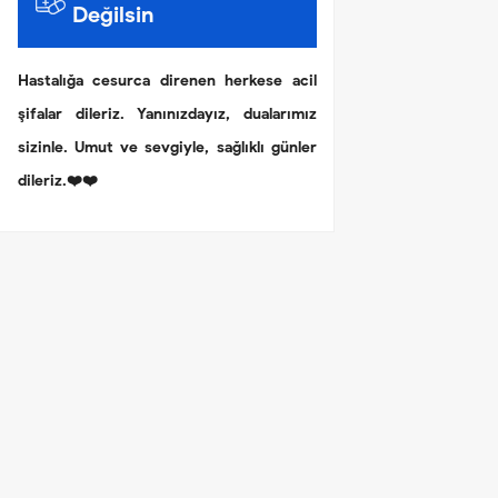
Değilsin
Hastalığa cesurca direnen herkese acil
şifalar dileriz. Yanınızdayız, dualarımız
sizinle. Umut ve sevgiyle, sağlıklı günler
dileriz.❤️❤️