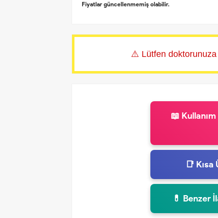
Fiyatlar güncellenmemiş olabilir.
⚠️ Lütfen doktorunuza
📖 Kullanım
📑 Kısa 
💊 Benzer İ