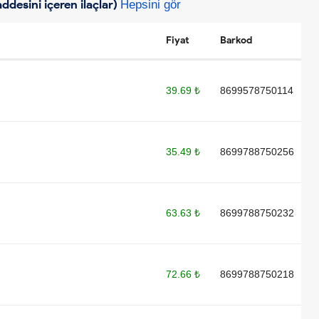
ddesini içeren ilaçlar)
Hepsini gör
Fiyat
Barkod
39.69 ₺
8699578750114
35.49 ₺
8699788750256
63.63 ₺
8699788750232
72.66 ₺
8699788750218