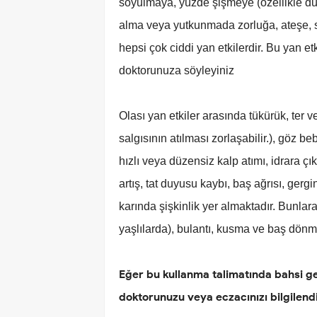
soyulmaya, yüzde şişmeye (özellikle du
alma veya yutkunmada zorluğa, ateşe, s
hepsi çok ciddi yan etkilerdir. Bu yan et
doktorunuza söyleyiniz
Olası yan etkiler arasında tükürük, ter
salgısının atılması zorlaşabilir.), göz 
hızlı veya düzensiz kalp atımı, idrara ç
artış, tat duyusu kaybı, baş ağrısı, gerg
karında şişkinlik yer almaktadır. Bunlara
yaşlılarda), bulantı, kusma ve baş dönme
Eğer bu kullanma talimatında bahsi ge
doktorunuzu veya eczacınızı bilgilendi