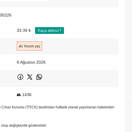
00226
33.39 ₺
Kaça aldınız?
✍️ Yorum yaz
8 Ağustos 2026
👥 1436
bbi Cihaz Kurumu (TİTCK) tarafından haftalık olarak yayınlanan listelerden
tı olup değişkenlik gösterebilir.