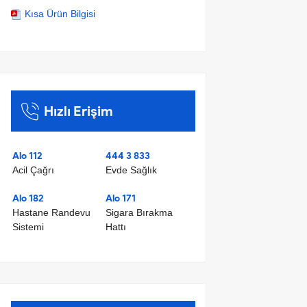
Kısa Ürün Bilgisi
Hızlı Erişim
Alo 112
444 3 833
Acil Çağrı
Evde Sağlık
Alo 182
Alo 171
Hastane Randevu
Sigara Bırakma
Sistemi
Hattı