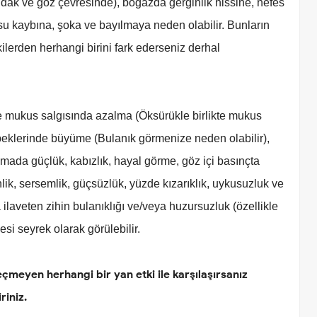
dak ve göz çevresinde), boğazda gerginlik hissine, nefes
u kaybına, şoka ve bayılmaya neden olabilir. Bunların
kilerden herhangi birini fark ederseniz derhal
 ve mukus salgısında azalma (Öksürükle birlikte mukus
bebeklerinde büyüme (Bulanık görmenize neden olabilir),
ıkmada güçlük, kabızlık, hayal görme, göz içi basınçta
inlik, sersemlik, güçsüzlük, yüzde kızarıklık, uykusuzluk ve
 ilaveten zihin bulanıklığı ve/veya huzursuzluk (özellikle
si seyrek olarak görülebilir.
çmeyen herhangi bir yan etki ile karşılaşırsanız
riniz.