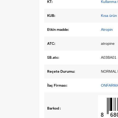
KT:
Kullanma t
KUB:
Kısa ürün b
Etkin madde:
Atropin
ATC:
atropine
SB.atc:
A03BA01
Reçete Durumu:
NORMAL 
İlaç Firması:
ONFARMA 
Barkod :
8
68