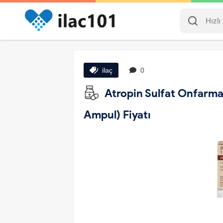
ilaç
0
Atropin Sulfat Onfarma 
Ampul) Fiyatı